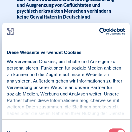
und Ausgrenzung von Geflüchteten und
psychisch erkrankten Menschen verhindern
keine Gewalttaten in Deutschland
18.09.2024
Diese Webseite verwendet Cookies
Betreuung von Geflüchteten kaum mehr
Wir verwenden Cookies, um Inhalte und Anzeigen zu
möglich?, BDP, Tagesspiegel Background
personalisieren, Funktionen für soziale Medien anbieten
zu können und die Zugriffe auf unsere Website zu
analysieren. Außerdem geben wir Informationen zu Ihrer
Verwendung unserer Website an unsere Partner für
soziale Medien, Werbung und Analysen weiter. Unsere
18.06.2024
Partner führen diese Informationen möglicherweise mit
Pressemitteilung | Psychologie in Krisen |
Menschenrechte
weiteren Daten zusammen, die Sie ihnen bereitgestellt
haben oder die sie im Rahmen Ihrer Nutzung der Dienste
gesammelt haben.
„Menschen schützen statt Asylverfahren
auslagern“ – für mehr Humanität gegenüber
Impressum
|
Datenschutz
Einwilligungsauswahl