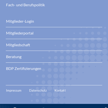
Fach- und Berufspolitik
Mitglieder-Login
Mitgliederportal
Mitgliedschaft
Beratung
BDP Zertifizierungen
Impressum
Datenschutz
Kontakt