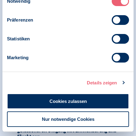
Geflüchteten
Notwendig
Präferenzen
09.08.2023
Pressemitteilung | Menschenrechte |
Statistiken
Psychologie in Krisen
Bundesregierung plant drastische Kürzungen
Marketing
bei der finanziellen Versorgung
traumatisierter Geflüchteter in Deutschland
Details zeigen
19.06.2023
Cookies zulassen
Pressemitteilung
BDP fordert mehr Humanität in der
Nur notwendige Cookies
Flüchtlingspolitik und spricht sich für einen
gelasseneren Umgang mit Einwanderung und