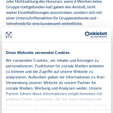
oder Nichtzahlung des Honorars, wenn 6 Wochen keine
Gruppe stattgefunden hat) gaben den Anstoß, nicht
weiter Einzelfalllösungen anzustreben, sondern sich mit
einer Unterschriftenaktion für Gruppenleitende und -
teilnehmde für eine bundesweit einheitliche,
patient*innenfreundliche Lösung einzusetzen.
Und es hat sich gelohnt: Bis zum Stichtag der Übergabe im
Juli 2024 kamen 117 Unterschriften von Leitenden und
826 Teilnehmenden-Unterschriften zusammen. Neben der
Diese Webseite verwendet Cookies
Psychotherapeutenkammer Hamburg und der
Wir verwenden Cookies, um Inhalte und Anzeigen zu
Bundespsychotherapeutenkammer haben auch der
personalisieren, Funktionen für soziale Medien anbieten
Berufsverband Deutscher Psychologinnen und
zu können und die Zugriffe auf unsere Website zu
Psychologen (BDP) und der Verband Psychologischer
analysieren. Außerdem geben wir Informationen zu Ihrer
Psychotherapeut*innen (VPP im BDP), u. a. mit einem
Verwendung unserer Website an unsere Partner für
Artikel im report psychologie, die Unterschriftenaktion
soziale Medien, Werbung und Analysen weiter. Unsere
unterstützt.
Partner führen diese Informationen möglicherweise mit
Mit Erfolg: Nach einigem Warten wurde die Regelung nun
weiteren Daten zusammen, die Sie ihnen bereitgestellt
aus dem Fachkonzept gestrichen und die Verantwortung
haben oder die sie im Rahmen Ihrer Nutzung der Dienste
für einen Abbruch in die Hände der Gruppenleitenden
gesammelt haben.