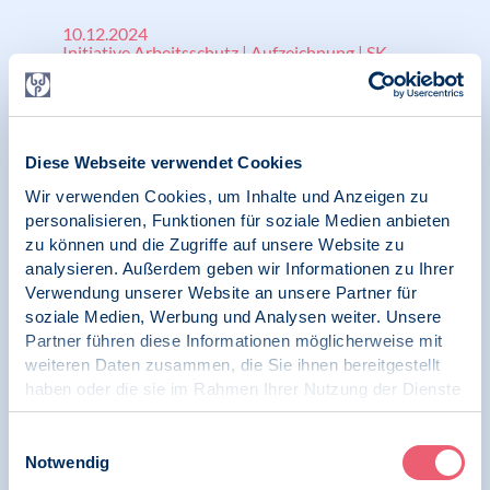
10.12.2024
Initiative Arbeitsschutz | Aufzeichnung | SK
Klinische Psychologie
Entspannungshappen zum Mittag – drei
einfache Techniken, um Körper und Geist
Diese Webseite verwendet Cookies
wieder aufzuladen / Vortrag von Hejko Bauer
zur Woche der seelischen Gesundheit
Wir verwenden Cookies, um Inhalte und Anzeigen zu
personalisieren, Funktionen für soziale Medien anbieten
zu können und die Zugriffe auf unsere Website zu
analysieren. Außerdem geben wir Informationen zu Ihrer
Verwendung unserer Website an unsere Partner für
10.12.2024
soziale Medien, Werbung und Analysen weiter. Unsere
Initiative Arbeitsschutz | Aufzeichnung | SK
Klinische Psychologie
Partner führen diese Informationen möglicherweise mit
weiteren Daten zusammen, die Sie ihnen bereitgestellt
Wenn die Nacht keine Ruhe bringt. Hilfe und
haben oder die sie im Rahmen Ihrer Nutzung der Dienste
praktische Übungen / Vortrag von Heijko
gesammelt haben.
Bauer zur Woche der seelischen Gesundheit
Impressum
|
Datenschutz
Einwilligungsauswahl
Notwendig