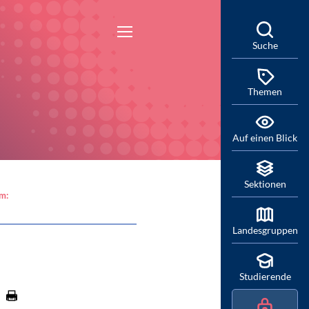
Suche
Themen
Auf einen Blick
Sektionen
am:
Landesgruppen
Studierende