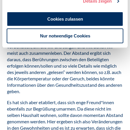
Details zeigen
Interaktionssituationen in Abhängigkeit vom jeweiligen
Interaktionsziel voneinander unterscheiden und sich die
Distanzen auch daraus ergeben, welche Sinnesorgane
Cookies zulassen
dafür jeweils gebraucht werden.
Die
intime Distanz
(bis ca. 45 cm) ist i.d.R. den engen
Nur notwendige Cookies
Familienangehörigen und Sexualpartner*innen
vorbehalten, um die wir uns sorgen und mit denen wir
meist auch zusammenleben. Der Abstand ergibt sich
daraus, dass Berührungen zwischen den Beteiligten
erfolgen können/sollen und so viele Details wie möglich
des jeweils anderen „gelesen“ werden können, so z.B. auch
die Körpertemperatur oder der Geruch, beides könnte
Informationen über den Gesundheitszustand des anderen
geben.
Es hat sich aber etabliert, dass sich enge Freund*innen
ebenfalls zur Begrüßung umarmen. Da diese nicht im
selben Haushalt wohnen, sollte davon momentan Abstand
genommen werden. Hier ergeben sich also Veränderungen
in den Gewohnheiten und es ist zu erwarten, dass sich die