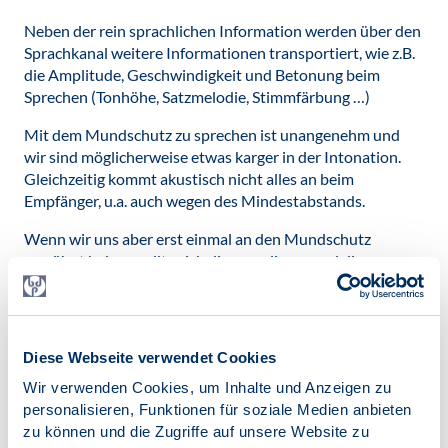
Neben der rein sprachlichen Information werden über den
Sprachkanal weitere Informationen transportiert, wie z.B.
die Amplitude, Geschwindigkeit und Betonung beim
Sprechen (Tonhöhe, Satzmelodie, Stimmfärbung …)
Mit dem Mundschutz zu sprechen ist unangenehm und
wir sind möglicherweise etwas karger in der Intonation.
Gleichzeitig kommt akustisch nicht alles an beim
Empfänger, u.a. auch wegen des Mindestabstands.
Wenn wir uns aber erst einmal an den Mundschutz
gewöhnt haben, sollte sich dies regulieren und die
Beeinträchtigung nur gering sein.
Bei der medial vermittelten Kommunikation kommt es
sehr auf die Qualität der Internetverbindung an.
Diese Webseite verwendet Cookies
Schlimmstenfalls kommt es zu Verzögerungen, die die
Stimme deutlich verzerren und die Sprachmelodie sehr
Wir verwenden Cookies, um Inhalte und Anzeigen zu
entstellen. Auch die Qualität von Mikrofon und
personalisieren, Funktionen für soziale Medien anbieten
Lautsprechern spielen eine Rolle. Die Verwendung von
zu können und die Zugriffe auf unsere Website zu