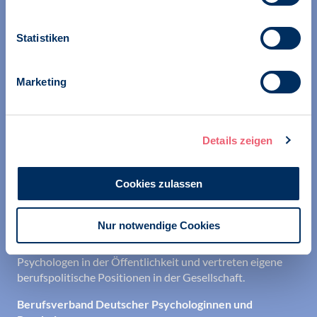
Statistiken
Wir unterstützen alle Psychologinnen und Psychologen in
Marketing
ihrer Berufsausübung und bei der Festigung ihrer
professionellen Identität. Dies erreichen wir unter
anderem durch Orientierung beim Aufbau der beruflichen
Existenz sowie durch die kontinuierliche Bereitstellung
Details zeigen
aktueller Informationen aus Wissenschaft und Praxis für
den Berufsalltag.
Cookies zulassen
Wir erschließen und sichern Berufsfelder und sorgen
dafür, dass Erkenntnisse der Psychologie kompetent und
Nur notwendige Cookies
verantwortungsvoll umgesetzt werden. Darüber hinaus
stärken wir das Ansehen aller Psychologinnen und
Psychologen in der Öffentlichkeit und vertreten eigene
berufspolitische Positionen in der Gesellschaft.
Berufsverband Deutscher Psychologinnen und