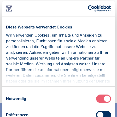
Werten zu arbeiten (S. 72–73), ist allerdings kritisch zu
werten, da die Ergebnisse auf einer Selbstbeschreibung
beruhen und somit lediglich als Hilfsmittel für die
Diagnostikerin bzw. den Diagnostiker dienen können.
Diese Webseite verwendet Cookies
Diese und weitere Testrezensionen finden Sie
unter
Publikationen > Testrezensionen
Wir verwenden Cookies, um Inhalte und Anzeigen zu
personalisieren, Funktionen für soziale Medien anbieten
Veröffentlicht am:
zu können und die Zugriffe auf unsere Website zu
06.05.2020
analysieren. Außerdem geben wir Informationen zu Ihrer
Verwendung unserer Website an unsere Partner für
soziale Medien, Werbung und Analysen weiter. Unsere
Partner führen diese Informationen möglicherweise mit
weiteren Daten zusammen, die Sie ihnen bereitgestellt
haben oder die sie im Rahmen Ihrer Nutzung der Dienste
Zur Übersicht
gesammelt haben.
Impressum
|
Datenschutz
Einwilligungsauswahl
Notwendig
Präferenzen