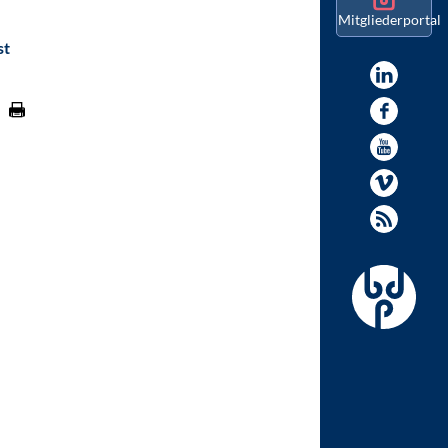
Mitgliederportal
st