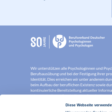
Wir unterstützen alle Psychologinnen und Psyc
Berufsausübung und bei der Festigung ihrer pro
Identität. Dies erreichen wir unter anderem du
beim Aufbau der beruflichen Existenz sowie dur
kontinuierliche Bereitstellung aktueller Inform
Wissenschaft und Praxis für den Berufsalltag.
Diese Webseite verwende
Wir erschließen und sichern Berufsfelder und so