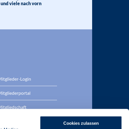
 und viele nach vorn
itglieder-Login
itgliederportal
itgliedschaft
eratung
Cookies zulassen