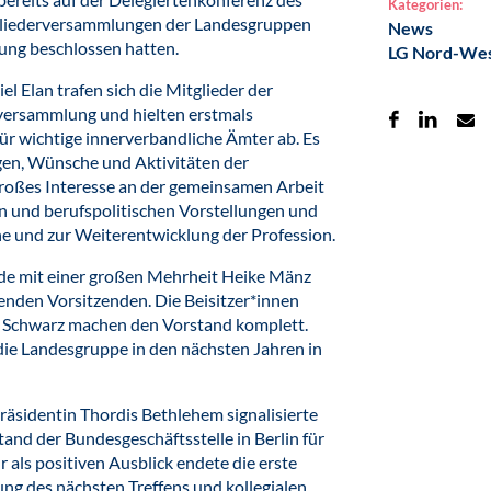
Kategorien:
gliederversammlungen der Landesgruppen
News
ung beschlossen hatten.
LG Nord-We
l Elan trafen sich die Mitglieder der
ersammlung und hielten erstmals
ür wichtige innerverbandliche Ämter ab. Es
ngen, Wünsche und Aktivitäten der
roßes Interesse an der gemeinsamen Arbeit
n und berufspolitischen Vorstellungen und
ne und zur Weiterentwicklung der Profession.
de mit einer großen Mehrheit Heike Mänz
enden Vorsitzenden. Die Beisitzer*innen
 Schwarz machen den Vorstand komplett.
ie Landesgruppe in den nächsten Jahren in
äsidentin Thordis Bethlehem signalisierte
nd der Bundesgeschäftsstelle in Berlin für
als positiven Ausblick endete die erste
g des nächsten Treffens und kollegialen