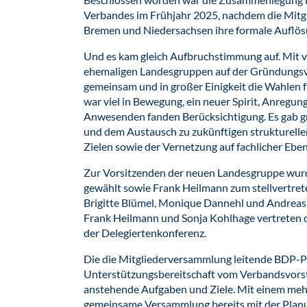
Verbandes im Frühjahr 2025, nachdem die Mit
Bremen und Niedersachsen ihre formale Auflös
Und es kam gleich Aufbruchstimmung auf. Mit vie
ehemaligen Landesgruppen auf der Gründungsv
gemeinsam und in großer Einigkeit die Wahlen f
war viel in Bewegung, ein neuer Spirit, Anregu
Anwesenden fanden Berücksichtigung. Es gab g
und dem Austausch zu zukünftigen strukturelle
Zielen sowie der Vernetzung auf fachlicher Ebe
Zur Vorsitzenden der neuen Landesgruppe wur
gewählt sowie Frank Heilmann zum stellvertret
Brigitte Blümel, Monique Dannehl und Andreas
Frank Heilmann und Sonja Kohlhage vertreten d
der Delegiertenkonferenz.
Die die Mitgliederversammlung leitende BDP-Pr
Unterstützungsbereitschaft vom Verbandsvorsta
anstehende Aufgaben und Ziele. Mit einem mehr 
gemeinsame Versammlung bereits mit der Planun