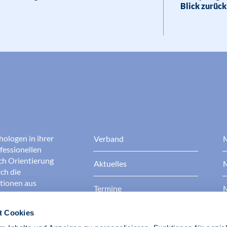
Blick zurück
hologen in ihrer
Verband
M
fessionellen
rch Orientierung
Aktuelles
M
ch die
ationen aus
Termine
M
t Cookies
Presse
B
rgen dafür, dass