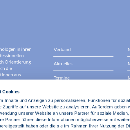
hologen in ihrer
Verband
M
fessionellen
rch Orientierung
Aktuelles
M
ch die
ationen aus
Termine
M
t Cookies
Presse
B
rgen dafür, dass
erantwortungsvoll
 Inhalte und Anzeigen zu personalisieren, Funktionen für sozia
Berufsethik
B
das Ansehen aller
e Zugriffe auf unsere Website zu analysieren. Außerdem geben w
ichkeit und
rwendung unserer Website an unsere Partner für soziale Medien
der Gesellschaft.
re Partner führen diese Informationen möglicherweise mit weite
Fach- und Berufspolitik
ereitgestellt haben oder die sie im Rahmen Ihrer Nutzung der D