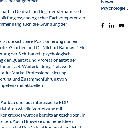
 im Coachingbereich.
News
Psychologie 
haft in Deutschland legt der Verband seit
lschärfung psychologischer Fachkompetenz in
usammenhang auch die Gründung der
ist die sichtbare Positionierung nun ein
n der Groeben und Dr. Michael Bannwolf. Ein
gerung der Sichtbarkeit psychologisch
 der Qualität und Professionalität der
nen (z. B. Weiterbildung, Netzwerk,
starke Marke, Professionalisierung,
aluierung und Zusammenführung von
mpetenz mit aktuellen
 Aufbau und lädt interessierte BDP-
ktivitäten wie die Vernetzung mit
Kongresses wurden bereits angeschoben. In
starten. Auch Hinweise und neue Ideen
n sich bei Dr. Michael Bannwolf per Mail