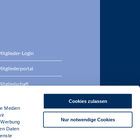
itglieder-Login
itgliederportal
itgliedschaft
eratung
Cookies zulassen
le Medien
DP Zertifizierungen
ir
Nur notwendige Cookies
, Werbung
ren Daten
ienste