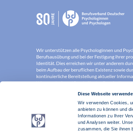
Wir unterstützen alle Psychologinnen und Psyc
Berufsausübung und bei der Festigung ihrer pro
Identität. Dies erreichen wir unter anderem du
beim Aufbau der beruflichen Existenz sowie dur
kontinuierliche Bereitstellung aktueller Inform
Wissenschaft und Praxis für den Berufsalltag.
Diese Webseite verwende
Wir erschließen und sichern Berufsfelder und so
Erkenntnisse der Psychologie kompetent und v
Wir verwenden Cookies, um
umgesetzt werden. Darüber hinaus stärken wir 
anbieten zu können und di
Psychologinnen und Psychologen in der Öffentl
Informationen zu Ihrer Ve
vertreten eigene berufspolitische Positionen in 
und Analysen weiter. Unse
zusammen, die Sie ihnen b