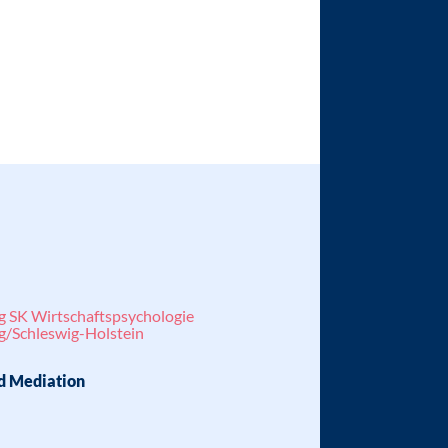
g SK Wirtschaftspsychologie
/Schleswig-Holstein
d Mediation