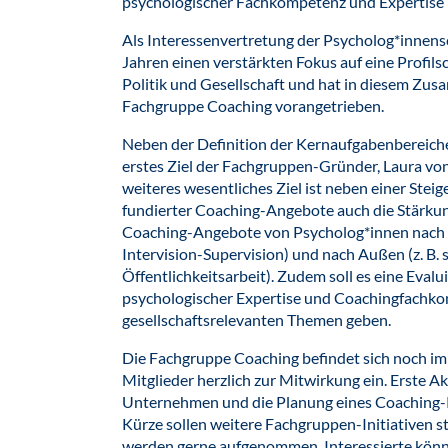
psychologischer Fachkompetenz und Expertise
Als Interessenvertretung der Psycholog*innensc
Jahren einen verstärkten Fokus auf eine Profi
Politik und Gesellschaft und hat in diesem Z
Fachgruppe Coaching vorangetrieben.
Neben der Definition der Kernaufgabenbereiche 
erstes Ziel der Fachgruppen-Gründer, Laura vo
weiteres wesentliches Ziel ist neben einer Stei
fundierter Coaching-Angebote auch die Stärkung
Coaching-Angebote von Psycholog*innen nach In
Intervision-Supervision) und nach Außen (z. B. 
Öffentlichkeitsarbeit). Zudem soll es eine Ev
psychologischer Expertise und Coachingfachko
gesellschaftsrelevanten Themen geben.
Die Fachgruppe Coaching befindet sich noch im
Mitglieder herzlich zur Mitwirkung ein. Erste A
Unternehmen und die Planung eines Coaching-
Kürze sollen weitere Fachgruppen-Initiativen 
werden gerne aufgenommen. Interessierte könne