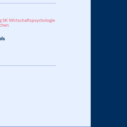
g SK Wirtschaftspsychologie
achen
ols