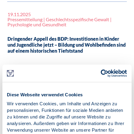
19.11.2025
Pressemitteilung | Geschlechtsspezifische Gewalt |
Psychologie und Gesundheit
Dringender Appell des BDP: Investitionen in Kinder
und Jugendliche jetzt – Bildung und Wohlbefinden sind
auf einem historischen Tiefststand
14.11.2025
Pressespiegel | Psychologie in die Schulen | SK
Schulpsychologie
Diese Webseite verwendet Cookies
Wir verwenden Cookies, um Inhalte und Anzeigen zu
Deutschlands Schulpsychologen treffen sich in Erfurt
personalisieren, Funktionen für soziale Medien anbieten
zum Thema „Systemberatung in der Schule“, Andrea
zu können und die Zugriffe auf unsere Website zu
Spies, Freistaat Thüringen
analysieren. Außerdem geben wir Informationen zu Ihrer
Verwendung unserer Website an unsere Partner für