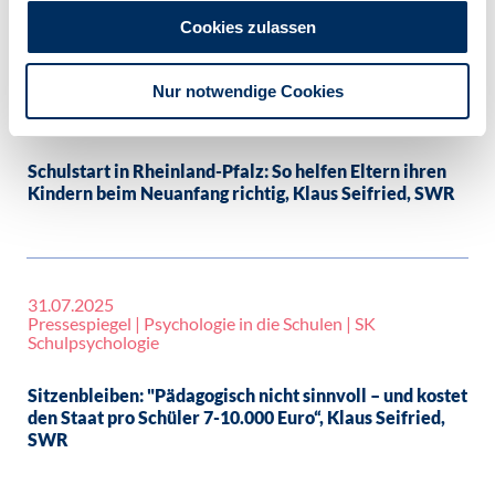
Cookies zulassen
09.09.2025
Nur notwendige Cookies
Pressespiegel | Psychologie in die Schulen | SK
Schulpsychologie
Schulstart in Rheinland-Pfalz: So helfen Eltern ihren
Kindern beim Neuanfang richtig, Klaus Seifried, SWR
31.07.2025
Pressespiegel | Psychologie in die Schulen | SK
Schulpsychologie
Sitzenbleiben: "Pädagogisch nicht sinnvoll – und kostet
den Staat pro Schüler 7-10.000 Euro“, Klaus Seifried,
SWR