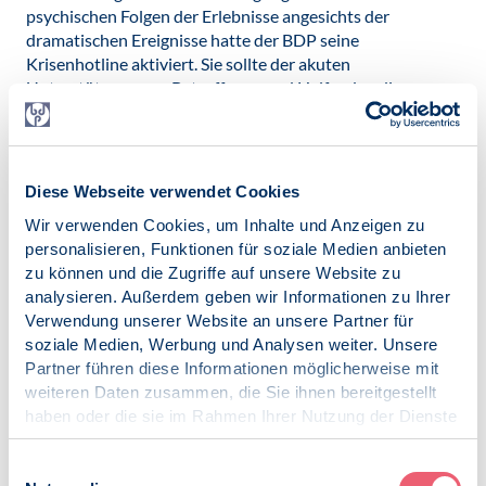
psychischen Folgen der Erlebnisse angesichts der
dramatischen Ereignisse hatte der BDP seine
Krisenhotline aktiviert. Sie sollte der akuten
Unterstützung von Betroffenen und Helfenden dienen
und wurde seit dem 12. März täglich geschaltet.
„Wir wollen mit unserem Fachwissen die betroffenen
Menschen bei der Bewältigung dieser besonderen
Diese Webseite verwendet Cookies
Belastungen unterstützen und stellen ab Samstag, 12.03.
bis Sonntag, 03.07.2022 ein Beratungsangebot zur
Wir verwenden Cookies, um Inhalte und Anzeigen zu
Verfügung.“ betont Dr. Meltem Avci-Werning, Präsidentin
personalisieren, Funktionen für soziale Medien anbieten
im Berufsverband Deutscher Psychologinnen und
zu können und die Zugriffe auf unsere Website zu
Psychologen. Das anonyme und kostenlose Angebot
analysieren. Außerdem geben wir Informationen zu Ihrer
wurde während dieser Zeit von 18:00 bis 20:00 Uhr unter
Verwendung unserer Website an unsere Partner für
der Nummer 0800 777 22 44 geschaltet sein.
soziale Medien, Werbung und Analysen weiter. Unsere
Partner führen diese Informationen möglicherweise mit
Das Angebot wurde unterstützt von der DekaBank und
weiteren Daten zusammen, die Sie ihnen bereitgestellt
dem Hogrefe Verlag.
haben oder die sie im Rahmen Ihrer Nutzung der Dienste
gesammelt haben.
Impressum
|
Datenschutz
Einwilligungsauswahl