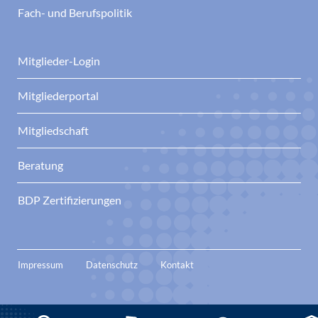
Fach- und Berufspolitik
Mitglieder-Login
Mitgliederportal
Mitgliedschaft
Beratung
BDP Zertifizierungen
Impressum
Datenschutz
Kontakt