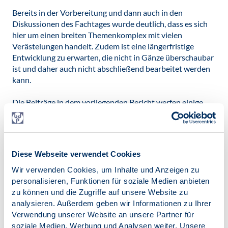
Bereits in der Vorbereitung und dann auch in den
Diskussionen des Fachtages wurde deutlich, dass es sich
hier um einen breiten Themenkomplex mit vielen
Verästelungen handelt. Zudem ist eine längerfristige
Entwicklung zu erwarten, die nicht in Gänze überschaubar
ist und daher auch nicht abschließend bearbeitet werden
kann.
Die Beiträge in dem vorliegenden Bericht werfen einige
Schlaglichter auf wesentliche Dimensionen der
Digitalisierung in den Bereichen Gesundheit, Bildung und
Arbeit. Weitere Bestandsaufnahmen, Fachbeiträge und
Kommentierungen der Psychologie zum Themenkreis
Diese Webseite verwendet Cookies
„Digitalisierung“ werden folgen.
Wir verwenden Cookies, um Inhalte und Anzeigen zu
...
personalisieren, Funktionen für soziale Medien anbieten
zu können und die Zugriffe auf unsere Website zu
analysieren. Außerdem geben wir Informationen zu Ihrer
Jetzt herunterladen
Verwendung unserer Website an unsere Partner für
soziale Medien, Werbung und Analysen weiter. Unsere