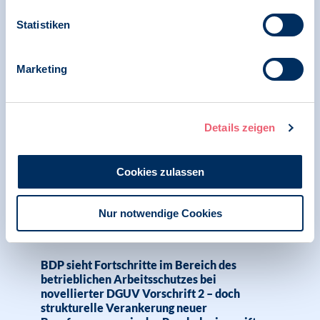
Statistiken
25.04.2025
News | Stellungnahme | Psychologie und Arbeit
Marketing
Stellungnahme des Berufsverbandes
Deutscher Psychologinnen und Psychologen
(BDP) zur Novellierung der DGUV Vorschrift
Details zeigen
2
Cookies zulassen
24.04.2025
Nur notwendige Cookies
Pressemitteilung | Psychologie und Arbeit |
Initiative Arbeitsschutz
BDP sieht Fortschritte im Bereich des
betrieblichen Arbeitsschutzes bei
novellierter DGUV Vorschrift 2 – doch
strukturelle Verankerung neuer