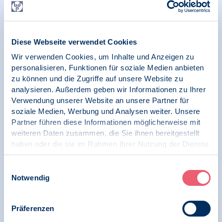
21.10.2025
News | Psychologie und Arbeit | Initiative
Diese Webseite verwendet Cookies
Arbeitsschutz
Wir verwenden Cookies, um Inhalte und Anzeigen zu
personalisieren, Funktionen für soziale Medien anbieten
BDP auf der A+A 2025 – der größten und
zu können und die Zugriffe auf unsere Website zu
wichtigsten Weltleitmesse mit Kongress für
analysieren. Außerdem geben wir Informationen zu Ihrer
Arbeitsschutz, Arbeitssicherheit, Gesundheit
Verwendung unserer Website an unsere Partner für
und Nachhaltigkeit bei der Arbeit
soziale Medien, Werbung und Analysen weiter. Unsere
Partner führen diese Informationen möglicherweise mit
weiteren Daten zusammen, die Sie ihnen bereitgestellt
haben oder die sie im Rahmen Ihrer Nutzung der Dienste
09.09.2025
gesammelt haben.
Pressemitteilung | Psychologie und Arbeit
Impressum
|
Datenschutz
Einwilligungsauswahl
Notwendig
Arbeit gesund gestalten: Psychische
Belastung in der Gefährdungsbeurteilung am
Arbeitsplatz – Chancen erkennen und nutzen
Präferenzen