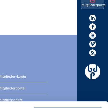
Mitgliederportal
itglieder-Login
itgliederportal
itgliedschaft