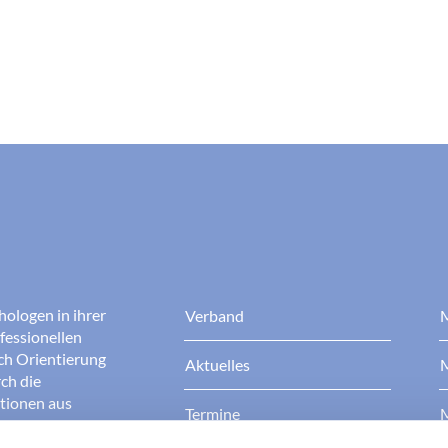
hologen in ihrer
Verband
M
fessionellen
rch Orientierung
Aktuelles
M
ch die
ationen aus
Termine
M