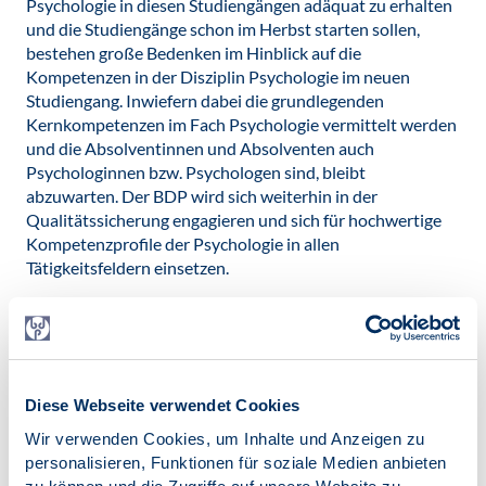
Psychologie in diesen Studiengängen adäquat zu erhalten
und die Studiengänge schon im Herbst starten sollen,
bestehen große Bedenken im Hinblick auf die
Kompetenzen in der Disziplin Psychologie im neuen
Studiengang. Inwiefern dabei die grundlegenden
Kernkompetenzen im Fach Psychologie vermittelt werden
und die Absolventinnen und Absolventen auch
Psychologinnen bzw. Psychologen sind, bleibt
abzuwarten. Der BDP wird sich weiterhin in der
Qualitätssicherung engagieren und sich für hochwertige
Kompetenzprofile der Psychologie in allen
Tätigkeitsfeldern einsetzen.
Neben den unklaren Regelungen für die Grundausbildung
bestehen auch Risiken in der Umsetzung für die aktuell
bestehende Vielfalt der psychotherapeutischen Verfahren,
insbesondere für die Psychoanalyse und die
Tiefenpsychologisch fundierte Psychotherapie sowie für
Diese Webseite verwendet Cookies
die Systemische Psychotherapie. Im Rahmen der
Wir verwenden Cookies, um Inhalte und Anzeigen zu
Umstellung der Ausbildungsstrukturen entsprechend der
personalisieren, Funktionen für soziale Medien anbieten
Vorgaben im Modell ist zu erwarten, dass personelle