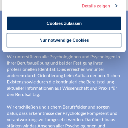
Details zeigen
Cookies zulassen
Nur notwendige Cookies
Wir unterstützen alle Psychologinnen und Psychologen in
ihrer Berufsausübung und bei der Festigung ihrer
professionellen Identität. Dies erreichen wir unter
anderem durch Orientierung beim Aufbau der beruflichen
Existenz sowie durch die kontinuierliche Bereitstellung
aktueller Informationen aus Wissenschaft und Praxis für
den Berufsalltag.
Wir erschließen und sichern Berufsfelder und sorgen
dafür, dass Erkenntnisse der Psychologie kompetent und
verantwortungsvoll umgesetzt werden. Darüber hinaus
stärken wir das Ansehen aller Psychologinnen und