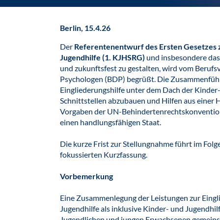
Berlin, 15.4.26
Der
Referentenentwurf des Ersten Gesetzes 
Jugendhilfe (1. KJHSRG)
und insbesondere das 
und zukunftsfest zu gestalten, wird vom Beru
Psychologen (BDP) begrüßt. Die Zusammenführu
Eingliederungshilfe unter dem Dach der Kinder- 
Schnittstellen abzubauen und Hilfen aus einer 
Vorgaben der UN-Behindertenrechtskonvention 
einen handlungsfähigen Staat.
Die kurze Frist zur Stellungnahme führt im Fol
fokussierten Kurzfassung.
Vorbemerkung
Eine Zusammenlegung der Leistungen zur Eingli
Jugendhilfe als inklusive Kinder- und Jugendhilfe
Jugendlichen und jungen Erwachsenen gemeinsam