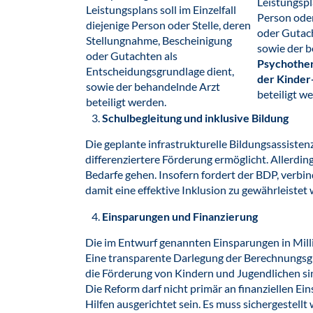
Leistungspla
Leistungsplans soll im Einzelfall
Person oder
diejenige Person oder Stelle, deren
oder Gutach
Stellungnahme, Bescheinigung
sowie der b
oder Gutachten als
Psychother
Entscheidungsgrundlage dient,
der Kinder
sowie der behandelnde Arzt
beteiligt w
beteiligt werden.
Schulbegleitung und inklusive Bildung
Die geplante infrastrukturelle Bildungsassistenz
differenziertere Förderung ermöglicht. Allerdings
Bedarfe gehen. Insofern fordert der BDP, verbin
damit eine effektive Inklusion zu gewährleistet 
Einsparungen und Finanzierung
Die im Entwurf genannten Einsparungen in Mill
Eine transparente Darlegung der Berechnungsgru
die Förderung von Kindern und Jugendlichen sin
Die Reform darf nicht primär an finanziellen Ei
Hilfen ausgerichtet sein. Es muss sichergestell