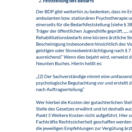
Feststellung des Bedarfs
Der BDP gibt weiterhin zu bedenken, dass im E
ambulanten bzw. stationären Psychotherapie unb
einerseits für die Bedarfsfeststellung (siehe § 
Träger der öffentlichen Jugendhilfe geprüft, „... 
Rehabilitationsbedarfs eine kürzere ärztliche 
Bescheinigung insbesondere hinsichtlich des Vor
geistigen oder Sinnesbeeinträchtigung nach § 7 
ausreichend.“ Wenn dies bejaht wird, verweist d
Neunten Buches. Hierin heißt es:
„(2) Der Sachverständige nimmt eine umfassende
psychologische Begutachtung vor und erstellt
nach Auftragserteilung.“
Wer hierbei die Kosten der gutachterlichen Ste
Stelle des Gesetzes erwähnt und ist deshalb au
Punkt 5
Weitere Kosten nicht aufgeführt. Hier s
Fachkräfte Rechtssicherheit geschaffen werde
die jeweiligen Empfehlungen zur Vergütung ärz