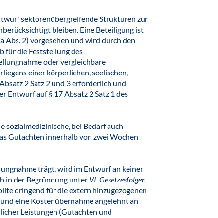
ntwurf sektorenübergreifende Strukturen zur
erücksichtigt bleiben. Eine Beteiligung ist
38a Abs. 2) vorgesehen und wird durch den
ob für die Feststellung des
Stellungnahme oder vergleichbare
liegens einer körperlichen, seelischen,
Absatz 2 Satz 2 und 3 erforderlich und
er Entwurf auf § 17 Absatz 2 Satz 1 des
 sozialmedizinische, bei Bedarf auch
 das Gutachten innerhalb von zwei Wochen
llungnahme trägt, wird im Entwurf an keiner
ch in der Begründung unter
VI. Gesetzesfolgen,
ollte dringend für die extern hinzugezogenen
n und eine Kostenübernahme angelehnt an
tlicher Leistungen (Gutachten und