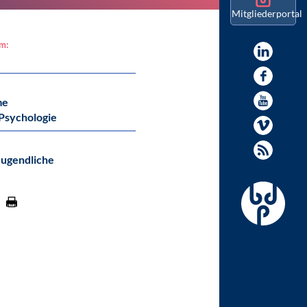
Mitgliederportal
am:
me
 Psychologie
Jugendliche