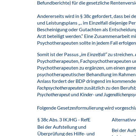
Befundberichte) für die gesetzliche Rentenversi
Andererseits wird in § 38c gefordert, dass bei 
und Leistungsplans „.. im Einzelfall diejenige P
Bescheinigung oder Gutachten als Entscheidun
Arzt beteiligt werden.“ Eine Zusammenarbeit m
Psychotherapeuten sollte in jedem Fall erfolgen
Somit ist der Passus
„im Einzelfall“
zu streichen
Psychotherapeuten, Fachpsychotherapeuten un
Psychotherapeuten zu ergänzen, um einen genere
psychotherapeutischer Behandlung im Rahmen d
Anlass fordert der BDP dringend im kommenden
Fachpsychotherapeuten
zusätzlich zu den Beruf
Psychotherapeut
und
Kinder- und Jugendlichenps
Folgende Gesetzesformulierung wird vorgeschl
§ 38c Abs. 3 IKJHG - RefE
Alternativ
Bei der Aufstellung und
Bei der Auf
Überprüfung des Hilfe- und