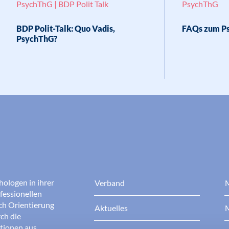
PsychThG | BDP Polit Talk
PsychThG
BDP Polit-Talk: Quo Vadis,
FAQs zum P
PsychThG?
hologen in ihrer
Verband
M
fessionellen
rch Orientierung
Aktuelles
M
ch die
ationen aus