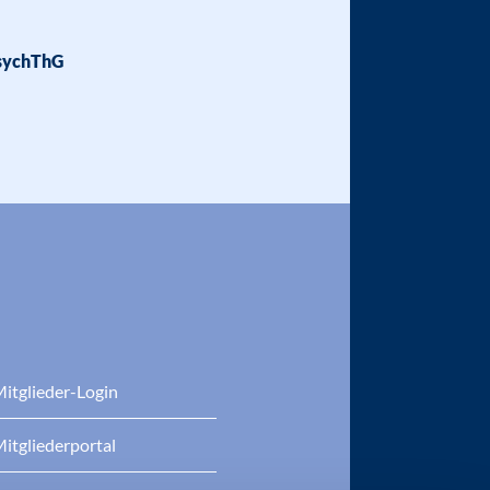
sychThG
itglieder-Login
itgliederportal