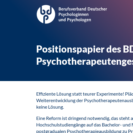
Positionspapier des B
Psychotherapeutenge
Effiziente Lösung statt teurer Experimente! Pläd
Weiterentwicklung der Psychotherapeutenausbi
keine Lösung.
Eine Reform ist dringend notwendig, das steht 
Hochschulstudiengänge auf das Bachelor- und 
postgradualen Psychotherapieausbildung zu Pr