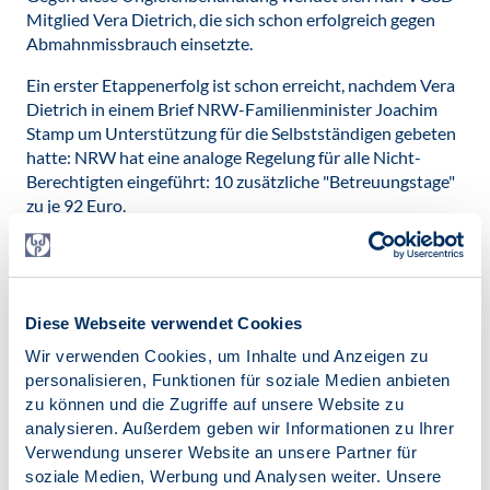
Mitglied Vera Dietrich, die sich schon erfolgreich gegen
Abmahnmissbrauch einsetzte.
Ein erster Etappenerfolg ist schon erreicht, nachdem Vera
Dietrich in einem Brief NRW-Familienminister Joachim
Stamp um Unterstützung für die Selbstständigen gebeten
hatte: NRW hat eine analoge Regelung für alle Nicht-
Berechtigten eingeführt: 10 zusätzliche "Betreuungstage"
zu je 92 Euro.
Der BDP zeichnete den Offenen Brief mit, der sich an
Gesundheitsminister Jens Spahn und Familienministerin
Franziska Giffey wendet.
Diese Webseite verwendet Cookies
Zum Offenen Brief
Wir verwenden Cookies, um Inhalte und Anzeigen zu
personalisieren, Funktionen für soziale Medien anbieten
Datei herunterladen:
zu können und die Zugriffe auf unsere Website zu
Offener-Brief-an-Minister-Spahn-
analysieren. Außerdem geben wir Informationen zu Ihrer
Kinderkrankengeld.pdf
[635 KB]
Verwendung unserer Website an unsere Partner für
soziale Medien, Werbung und Analysen weiter. Unsere