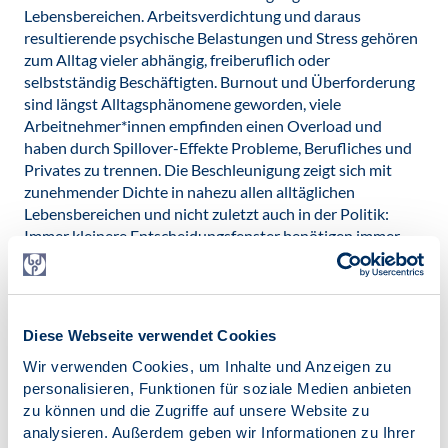
Lebensbereichen. Arbeitsverdichtung und daraus
resultierende psychische Belastungen und Stress gehören
zum Alltag vieler abhängig, freiberuflich oder
selbstständig Beschäftigten. Burnout und Überforderung
sind längst Alltagsphänomene geworden, viele
Arbeitnehmer*innen empfinden einen Overload und
haben durch Spillover-Effekte Probleme, Berufliches und
Privates zu trennen. Die Beschleunigung zeigt sich mit
zunehmender Dichte in nahezu allen alltäglichen
Lebensbereichen und nicht zuletzt auch in der Politik:
Immer kleinere Entscheidungsfenster benötigen immer
schneller getroffene Entscheidungen, die gleichzeitig
langfristige und irreversible Auswirkungen haben können
(Stichwort: „Klimawandel“). Welche Effekte hat eine
zunehmende gesellschaftliche Beschleunigung auf die
Diese Webseite verwendet Cookies
menschlichen Denk- und Entscheidungsmuster und damit
Wir verwenden Cookies, um Inhalte und Anzeigen zu
sowohl auf politische wie auf persönliche Prozesse und
personalisieren, Funktionen für soziale Medien anbieten
Entscheidungen? Welche Chancen und Risiken liegen in
zu können und die Zugriffe auf unsere Website zu
diesen gesellschaftlichen Wandlungsprozessen?
analysieren. Außerdem geben wir Informationen zu Ihrer