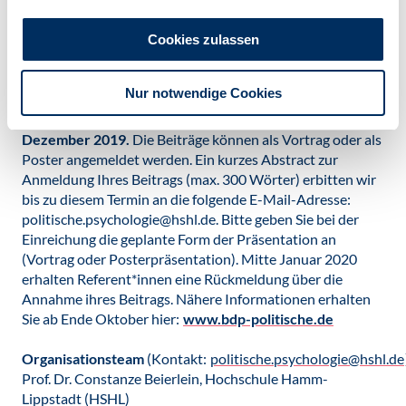
Workshop-Kongresse zur Politischen Psychologie fort. Es
ist beabsichtigt, die Beiträge der Zeitschrift Politische
Cookies zulassen
Psychologie/Journal of Political Psychology (peer-
reviewed) zur Veröffentlichung anzubieten.
Nur notwendige Cookies
Deadline für die Einsendung von Beiträgen ist der 20.
Dezember 2019.
Die Beiträge können als Vortrag oder als
Poster angemeldet werden. Ein kurzes Abstract zur
Anmeldung Ihres Beitrags (max. 300 Wörter) erbitten wir
bis zu diesem Termin an die folgende E-Mail-Adresse:
politische.psychologie@hshl.de. Bitte geben Sie bei der
Einreichung die geplante Form der Präsentation an
(Vortrag oder Posterpräsentation). Mitte Januar 2020
erhalten Referent*innen eine Rückmeldung über die
Annahme ihres Beitrags. Nähere Informationen erhalten
Sie ab Ende Oktober hier:
www.bdp-politische.de
Organisationsteam
(Kontakt:
politische.psychologie@hshl.de
Prof. Dr. Constanze Beierlein, Hochschule Hamm-
Lippstadt (HSHL)