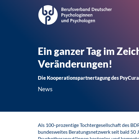
Ein ganzer Tag im Zei
Veränderungen!
Die Kooperationspartnertagung des PsyCura W
News
Als 100-prozentige Tochtergesellschaft des BD
bundesweites Beratungsnetzwerk seit bald 50 
Psychotherapeut*innen kostenlos und kompeten