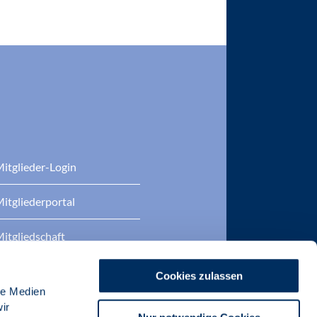
itglieder-Login
itgliederportal
itgliedschaft
eratung
Cookies zulassen
le Medien
DP Zertifizierungen
ir