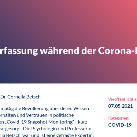
erfassung während der Corona
 Dr. Cornelia Betsch
Veröffentlicht 
07.05.2021
elmäßig die Bevölkerung über deren Wissen
halten und Vertrauen in politische
Kategorien:
en „Covid-19 Snapshot Monitoring“ - kurz
COVID-19
se gesorgt. Die Psychologin und Professorin
a Betsch, war und ist eine gefragte Expertin.