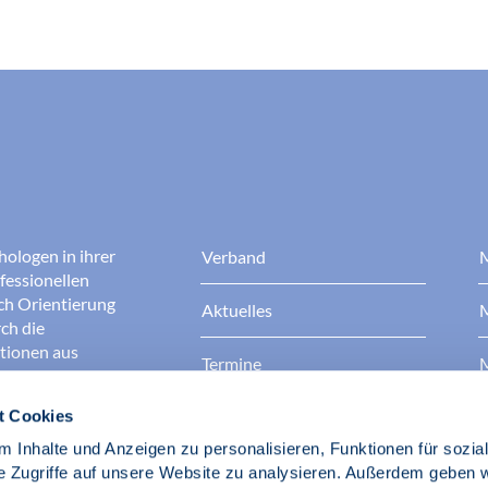
hologen in ihrer
Verband
M
fessionellen
rch Orientierung
Aktuelles
M
ch die
ationen aus
Termine
M
t Cookies
Presse
B
rgen dafür, dass
erantwortungsvoll
 Inhalte und Anzeigen zu personalisieren, Funktionen für sozia
Berufsethik
B
das Ansehen aller
e Zugriffe auf unsere Website zu analysieren. Außerdem geben w