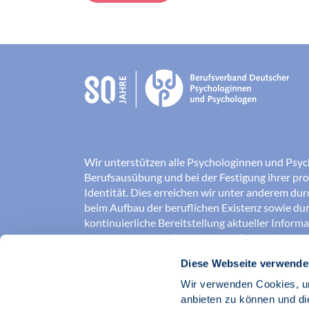
Wir unterstützen alle Psychologinnen und Psyc
Berufsausübung und bei der Festigung ihrer pro
Identität. Dies erreichen wir unter anderem du
beim Aufbau der beruflichen Existenz sowie dur
kontinuierliche Bereitstellung aktueller Inform
Wissenschaft und Praxis für den Berufsalltag.
Diese Webseite verwende
Wir erschließen und sichern Berufsfelder und so
Erkenntnisse der Psychologie kompetent und v
Wir verwenden Cookies, um
umgesetzt werden. Darüber hinaus stärken wir 
anbieten zu können und di