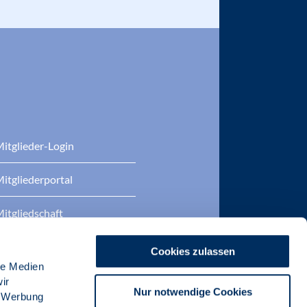
itglieder-Login
itgliederportal
itgliedschaft
eratung
Cookies zulassen
le Medien
DP Zertifizierungen
ir
Nur notwendige Cookies
, Werbung