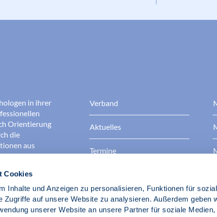
hologen in ihrer
Verband
M
fessionellen
rch Orientierung
Aktuelles
M
ch die
ationen aus
Termine
M
t Cookies
Presse
B
rgen dafür, dass
erantwortungsvoll
 Inhalte und Anzeigen zu personalisieren, Funktionen für sozia
Berufsethik
B
das Ansehen aller
e Zugriffe auf unsere Website zu analysieren. Außerdem geben w
ichkeit und
rwendung unserer Website an unsere Partner für soziale Medien