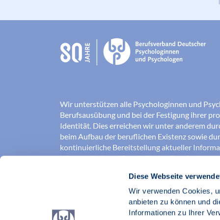
Wir unterstützen alle Psychologinnen und Psyc
Berufsausübung und bei der Festigung ihrer pro
Identität. Dies erreichen wir unter anderem du
beim Aufbau der beruflichen Existenz sowie dur
kontinuierliche Bereitstellung aktueller Inform
Wissenschaft und Praxis für den Berufsalltag.
Diese Webseite verwende
Wir erschließen und sichern Berufsfelder und so
Erkenntnisse der Psychologie kompetent und v
Wir verwenden Cookies, um
umgesetzt werden. Darüber hinaus stärken wir 
anbieten zu können und di
Psychologinnen und Psychologen in der Öffentl
Informationen zu Ihrer Ve