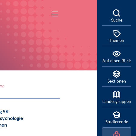
Suche
Themen
Auf einen Blick
Sektionen
am:
Landesgruppen
g SK
sychologie
Studierende
hen