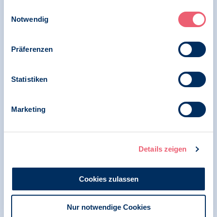
Menschenrechte
Impressum
|
Datenschutz
Einwilligungsauswahl
Notwendig
Großteil traumatisierter Geflüchteter
verliert einzigen Zugang zu psychosozialer
Versorgung, wenn Bundesregierung geplante
Präferenzen
Kürzungen bei der finanziellen Versorgung
verabschiedet
Statistiken
Marketing
29.04.2024
Pressemitteilung | Psychologie und Gesundheit
Geplantes Gesetz zur
Details zeigen
Versorgungsverbesserung in Krankenhäusern
greift zu kurz – auch schwer psychisch kranke
Menschen brauchen eine verbesserte
Cookies zulassen
Gesundheitsversorgung
Nur notwendige Cookies