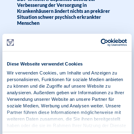
Verbesserung der Versorgung in
Krankenhäusern ändert nichts an prekärer
Situation schwer psychisch erkrankter
Menschen
18.09.2024
News | Psychologie und Gesundheit
Diese Webseite verwendet Cookies
BDP zeichnet gemeinsame Erklärung des
Wir verwenden Cookies, um Inhalte und Anzeigen zu
Runden Tisches zur Interprofessionellen
personalisieren, Funktionen für soziale Medien anbieten
Zusammenarbeit in der psychiatrischen,
zu können und die Zugriffe auf unsere Website zu
psychotherapeutischen und psychosozialen
analysieren. Außerdem geben wir Informationen zu Ihrer
Versorgung
Verwendung unserer Website an unsere Partner für
soziale Medien, Werbung und Analysen weiter. Unsere
Partner führen diese Informationen möglicherweise mit
weiteren Daten zusammen, die Sie ihnen bereitgestellt
haben oder die sie im Rahmen Ihrer Nutzung der Dienste
17.09.2024
Pressemitteilung | Psychologie in Krisen |
gesammelt haben.