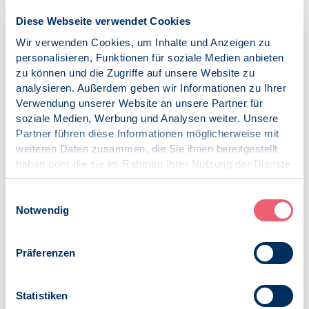
kollektivem Handeln im Umweltschutz oder Leugnung der
Klimakrise im Verlauf des Jahres ein besonderer Fokus
Diese Webseite verwendet Cookies
zuteil.
Wir verwenden Cookies, um Inhalte und Anzeigen zu
personalisieren, Funktionen für soziale Medien anbieten
Dass diese Anwendung psychologischer Erkenntnisse
zu können und die Zugriffe auf unsere Website zu
jedoch nicht nur in 2021 relevant sein wird, versteht sich
analysieren. Außerdem geben wir Informationen zu Ihrer
von selbst. Es ist beispielsweise davon auszugehen, dass
Verwendung unserer Website an unsere Partner für
die relativ junge Disziplin der Umweltpsychologie, die sich
soziale Medien, Werbung und Analysen weiter. Unsere
mit Wechselwirkungen zwischen Mensch und
Partner führen diese Informationen möglicherweise mit
Umweltfaktoren beschäftigt, weiter an Bedeutung
weiteren Daten zusammen, die Sie ihnen bereitgestellt
gewinnen und sich zunehmend interdisziplinär aufstellen
haben oder die sie im Rahmen Ihrer Nutzung der Dienste
wird; eine entsprechende Erweiterung des
gesammelt haben.
Hochschulangebots ist wünschenswert. Für Fragen zu
Impressum
|
Datenschutz
Einwilligungsauswahl
Mensch-Umwelt-Beziehungen ist Fachwissen aus
Notwendig
Medizin, Physik, Biologie, Ökonomie oder auch Soziologie
notwendig, die fachliche Perspektive von Psychologinnen
und Psychologen leistet dabei aber einen mindestens
Präferenzen
genauso essenziellen Beitrag.
Veröffentlicht am:
12.01.2021
Statistiken