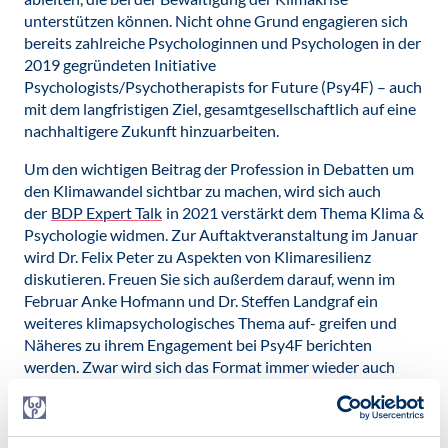
unterstützen können. Nicht ohne Grund engagieren sich
bereits zahlreiche Psychologinnen und Psychologen in der
2019 gegründeten Initiative
Psychologists/Psychotherapists for Future (Psy4F) – auch
mit dem langfristigen Ziel, gesamtgesellschaftlich auf eine
nachhaltigere Zukunft hinzuarbeiten.
Um den wichtigen Beitrag der Profession in Debatten um
den Klimawandel sichtbar zu machen, wird sich auch
der
BDP Expert Talk
in 2021 verstärkt dem Thema Klima &
Psychologie widmen. Zur Auftaktveranstaltung im Januar
wird Dr. Felix Peter zu Aspekten von Klimaresilienz
diskutieren. Freuen Sie sich außerdem darauf, wenn im
Februar Anke Hofmann und Dr. Steffen Landgraf ein
weiteres klimapsychologisches Thema auf- greifen und
Näheres zu ihrem Engagement bei Psy4F berichten
werden. Zwar wird sich das Format immer wieder auch
anderen aktuell bedeutsamen Fragestellungen widmen,
doch wird dem Thema Klima & Psychologie mit BDP
Expert Talks zu beispielsweise nachhaltigem Konsum,