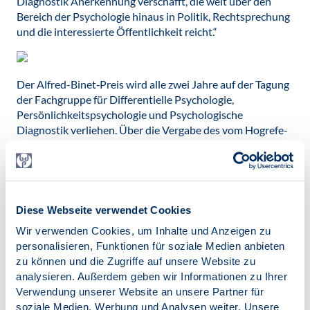
Diagnostik Anerkennung verschafft, die weit über den
Bereich der Psychologie hinaus in Politik, Rechtsprechung
und die interessierte Öffentlichkeit reicht.“
Der Alfred-Binet‐Preis wird alle zwei Jahre auf der Tagung
der Fachgruppe für Differentielle Psychologie,
Persönlichkeitspsychologie und Psychologische
Diagnostik verliehen. Über die Vergabe des vom Hogrefe-
Verlag gestifteten und mit 2.500 € dotierten Preises
entscheidet die Fachgruppe Differentielle Psychologie,
Persönlichkeitspsychologie und Psychologische
Diagnostik gemeinsam mit dem Diagnostik- und
Testkuratorium der Föderation Deutscher
Diese Webseite verwendet Cookies
Psychologenvereinigungen.
Wir verwenden Cookies, um Inhalte und Anzeigen zu
personalisieren, Funktionen für soziale Medien anbieten
Prof. Renate Volbert ist deutschlandweit eine der führenden
zu können und die Zugriffe auf unsere Website zu
Expertinnen in den Bereichen der forensischen Begutachtung
analysieren. Außerdem geben wir Informationen zu Ihrer
und Aussagepsychologie. Sie ist seit 2015 Leiterin des
Verwendung unserer Website an unsere Partner für
Fachbereichs Rechtspsychologie an der Psychologischen
soziale Medien, Werbung und Analysen weiter. Unsere