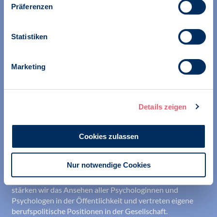
Präferenzen
Statistiken
Marketing
Wir unterstützen alle Psychologinnen und Psychologen in
ihrer Berufsausübung und bei der Festigung ihrer
professionellen Identität. Dies erreichen wir unter
anderem durch Orientierung beim Aufbau der beruflichen
Details zeigen
Existenz sowie durch die kontinuierliche Bereitstellung
aktueller Informationen aus Wissenschaft und Praxis für
den Berufsalltag.
Cookies zulassen
Wir erschließen und sichern Berufsfelder und sorgen
Nur notwendige Cookies
dafür, dass Erkenntnisse der Psychologie kompetent und
verantwortungsvoll umgesetzt werden. Darüber hinaus
stärken wir das Ansehen aller Psychologinnen und
Psychologen in der Öffentlichkeit und vertreten eigene
berufspolitische Positionen in der Gesellschaft.