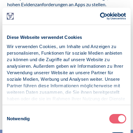
hohen Evidenzanforderungen an Apps zu stellen.
Problematisch wird dies, wenn Personen statt eine
Therapie in Anspruch zu nehmen, sich nur auf eine App
verlassen. Es ist sogar denkbar, dass eine ungeprüfte App
ihren Zustand noch verschlimmert.
Diese Webseite verwendet Cookies
Weitere Informationen zum Gütesiegel
Wir verwenden Cookies, um Inhalte und Anzeigen zu
Video zum Gütesiegel
personalisieren, Funktionen für soziale Medien anbieten
zu können und die Zugriffe auf unsere Website zu
Veröffentlicht am:
analysieren. Außerdem geben wir Informationen zu Ihrer
20.11.2019
Verwendung unserer Website an unsere Partner für
soziale Medien, Werbung und Analysen weiter. Unsere
Partner führen diese Informationen möglicherweise mit
weiteren Daten zusammen, die Sie ihnen bereitgestellt
haben oder die sie im Rahmen Ihrer Nutzung der Dienste
gesammelt haben.
Zur Übersicht
Impressum
|
Datenschutz
Einwilligungsauswahl
Notwendig