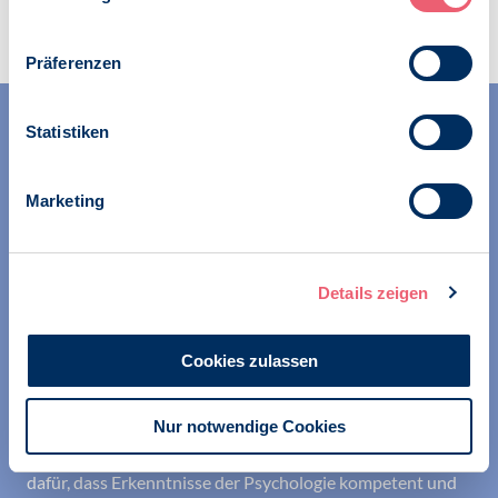
Präferenzen
Statistiken
Marketing
Wir unterstützen alle Psychologinnen und Psychologen in
ihrer Berufsausübung und bei der Festigung ihrer
Details zeigen
professionellen Identität. Dies erreichen wir unter
anderem durch Orientierung beim Aufbau der beruflichen
Existenz sowie durch die kontinuierliche Bereitstellung
Cookies zulassen
aktueller Informationen aus Wissenschaft und Praxis für
den Berufsalltag.
Nur notwendige Cookies
Wir erschließen und sichern Berufsfelder und sorgen
dafür, dass Erkenntnisse der Psychologie kompetent und