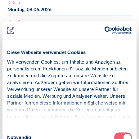
Datum
Montag, 08.06.2026
Uhrzeit
Beginn: 19:30
Ende: 20:30
Kontakt
Diese Webseite verwendet Cookies
Winfried Pollmann
pollmann@bdp-bayern.de
Wir verwenden Cookies, um Inhalte und Anzeigen zu
personalisieren, Funktionen für soziale Medien anbieten
Anmeldung
zu können und die Zugriffe auf unsere Website zu
via E-Mail
analysieren. Außerdem geben wir Informationen zu Ihrer
Verwendung unserer Website an unsere Partner für
freier Eintritt
soziale Medien, Werbung und Analysen weiter. Unsere
ja
Partner führen diese Informationen möglicherweise mit
weiteren Daten zusammen, die Sie ihnen bereitgestellt
iCalendar
haben oder die sie im Rahmen Ihrer Nutzung der Dienste
Termin exportieren
gesammelt haben.
Impressum
|
Datenschutz
Einwilligungsauswahl
Notwendig