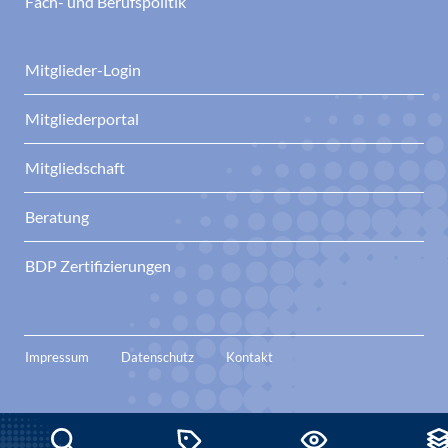
Fach- und Berufspolitik
Mitglieder-Login
Mitgliederportal
Mitgliedschaft
Beratung
BDP Zertifizierungen
Impressum
Datenschutz
Kontakt