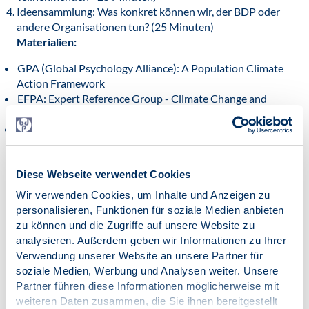
Ideensammlung: Was konkret können wir, der BDP oder
andere Organisationen tun? (25 Minuten)
Materialien:
GPA (Global Psychology Alliance): A Population Climate
Action Framework
EFPA: Expert Reference Group - Climate Change and
Psychology - Glossary
Factor: 10 Psychological Keys to Unlocking Climate
Action
Weitere Quellen:
https://www.apa.org/research-practice/leadership/public-
Diese Webseite verwendet Cookies
policy-psychology
Wir verwenden Cookies, um Inhalte und Anzeigen zu
https://www.mdpi.com/2075-4698/15/8/229
personalisieren, Funktionen für soziale Medien anbieten
https://www.apaservices.org/advocacy/issues/climate-
zu können und die Zugriffe auf unsere Website zu
change
analysieren. Außerdem geben wir Informationen zu Ihrer
Verwendung unserer Website an unsere Partner für
soziale Medien, Werbung und Analysen weiter. Unsere
Partner führen diese Informationen möglicherweise mit
weiteren Daten zusammen, die Sie ihnen bereitgestellt
Zur Übersicht