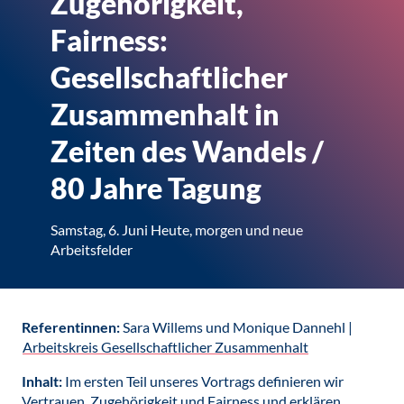
Zugehörigkeit,
Fairness:
Gesellschaftlicher
Zusammenhalt in
Zeiten des Wandels /
80 Jahre Tagung
Samstag, 6. Juni Heute, morgen und neue
Arbeitsfelder
Referentinnen:
Sara Willems und Monique Dannehl |
Arbeitskreis Gesellschaftlicher Zusammenhalt
Inhalt:
Im ersten Teil unseres Vortrags definieren wir
Vertrauen, Zugehörigkeit und Fairness und erklären,