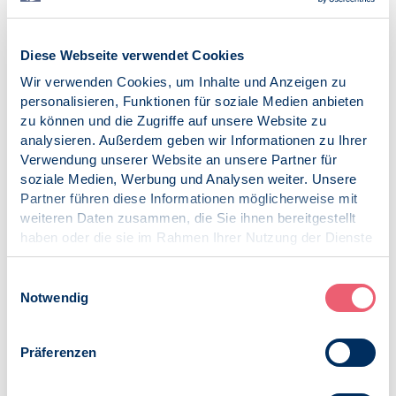
Zur Übersicht
Diese Webseite verwendet Cookies
Wir verwenden Cookies, um Inhalte und Anzeigen zu
Datum
personalisieren, Funktionen für soziale Medien anbieten
Samstag, 06.06.2026
zu können und die Zugriffe auf unsere Website zu
analysieren. Außerdem geben wir Informationen zu Ihrer
Uhrzeit
Verwendung unserer Website an unsere Partner für
Beginn: 16:15
soziale Medien, Werbung und Analysen weiter. Unsere
Ende: 17:30
Partner führen diese Informationen möglicherweise mit
Kontakt
weiteren Daten zusammen, die Sie ihnen bereitgestellt
BDP-Vorstand und -Team
haben oder die sie im Rahmen Ihrer Nutzung der Dienste
info@bdp-verband.de
gesammelt haben.
Impressum
|
Datenschutz
Einwilligungsauswahl
Veranstaltungsort
Notwendig
Haus der Psychologie
Adresse
Präferenzen
Am Köllnischen Park 2
10179 Berlin