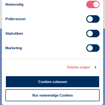
Notwendig
Präferenzen
Statistiken
Marketing
Wir unterstützen alle Psychologinnen und Psychologen in
Details zeigen
ihrer Berufsausübung und bei der Festigung ihrer
professionellen Identität. Dies erreichen wir unter
anderem durch Orientierung beim Aufbau der beruflichen
Cookies zulassen
Existenz sowie durch die kontinuierliche Bereitstellung
aktueller Informationen aus Wissenschaft und Praxis für
Nur notwendige Cookies
den Berufsalltag.