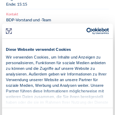
Ende: 15:15
Kontakt
BDP-Vorstand und -Team
info@bdp-verband.de
Veranstaltungsort
Haus der Psychologie
Diese Webseite verwendet Cookies
Adresse
Am Köllnischen Park 2
Wir verwenden Cookies, um Inhalte und Anzeigen zu
10179 Berlin
personalisieren, Funktionen für soziale Medien anbieten
zu können und die Zugriffe auf unsere Website zu
Routenplaner
analysieren. Außerdem geben wir Informationen zu Ihrer
Google Maps
Verwendung unserer Website an unsere Partner für
soziale Medien, Werbung und Analysen weiter. Unsere
Anmeldung
Partner führen diese Informationen möglicherweise mit
via eveeno
weiteren Daten zusammen, die Sie ihnen bereitgestellt
haben oder die sie im Rahmen Ihrer Nutzung der Dienste
iCalendar
gesammelt haben.
Termin exportieren
Impressum
|
Datenschutz
Einwilligungsauswahl