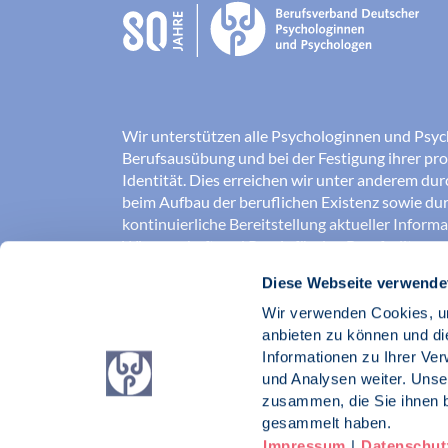
Wir unterstützen alle Psychologinnen und Psyc
Berufsausübung und bei der Festigung ihrer pro
Identität. Dies erreichen wir unter anderem du
beim Aufbau der beruflichen Existenz sowie dur
kontinuierliche Bereitstellung aktueller Inform
Wissenschaft und Praxis für den Berufsalltag.
Diese Webseite verwende
Wir erschließen und sichern Berufsfelder und so
Erkenntnisse der Psychologie kompetent und v
Wir verwenden Cookies, um
umgesetzt werden. Darüber hinaus stärken wir 
anbieten zu können und di
Psychologinnen und Psychologen in der Öffentl
Informationen zu Ihrer Ve
vertreten eigene berufspolitische Positionen in 
und Analysen weiter. Unse
zusammen, die Sie ihnen b
Berufsverband Deutscher Psychologinnen un
gesammelt haben.
Impressum
|
Datenschut