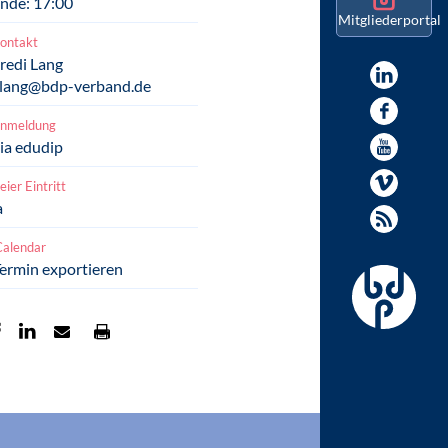
nde: 17:00
Mitgliederportal
ontakt
redi Lang
.lang@bdp-verband.de
nmeldung
ia edudip
reier Eintritt
a
Calendar
ermin exportieren