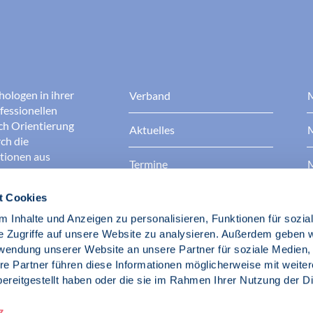
hologen in ihrer
Verband
M
fessionellen
rch Orientierung
Aktuelles
M
ch die
ationen aus
Termine
M
t Cookies
Presse
B
rgen dafür, dass
erantwortungsvoll
 Inhalte und Anzeigen zu personalisieren, Funktionen für sozia
Berufsethik
B
das Ansehen aller
e Zugriffe auf unsere Website zu analysieren. Außerdem geben w
ichkeit und
rwendung unserer Website an unsere Partner für soziale Medien
der Gesellschaft.
re Partner führen diese Informationen möglicherweise mit weite
Fach- und Berufspolitik
ereitgestellt haben oder die sie im Rahmen Ihrer Nutzung der D
d Psychologen
z