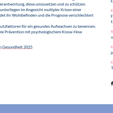
E
 Verantwortung, diese umzusetzen und zu schützen.
unterliegen im Angesicht multipler Krisen einer
K
det ihr Wohlbefinden und die Prognose verschlechtert
F
f
chutzfaktoren für ein gesundes Aufwachsen zu benennen.
 wie Prävention mit psychologischem Know-How
A
v
en Gesundheit 2025
f
j
i
T