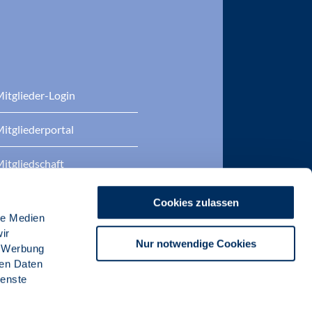
itglieder-Login
itgliederportal
itgliedschaft
eratung
Cookies zulassen
le Medien
DP Zertifizierungen
ir
Nur notwendige Cookies
, Werbung
ren Daten
ienste