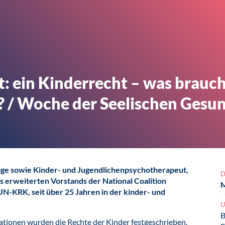
: ein Kinderrecht – was brauch
 / Woche der Seelischen Gesu
oge sowie Kinder- und Jugendlichenpsychotherapeut,
D
s erweiterten Vorstands der National Coalition
M
-KRK, seit über 25 Jahren in der kinder- und
U
B
ationen wurden die Rechte der Kinder festgeschrieben.