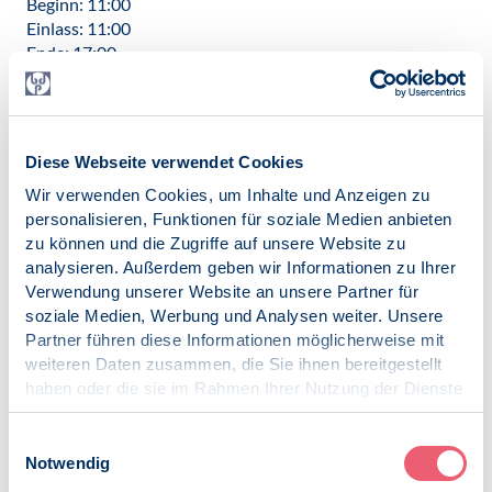
Beginn: 11:00
Einlass: 11:00
Ende: 17:00
Dauer: 06:00
Veranstaltungsort
Haus der Psychologie
Diese Webseite verwendet Cookies
Adresse
Wir verwenden Cookies, um Inhalte und Anzeigen zu
Am Köllnischen Park 2
personalisieren, Funktionen für soziale Medien anbieten
10179 Berlin
zu können und die Zugriffe auf unsere Website zu
analysieren. Außerdem geben wir Informationen zu Ihrer
Routenplaner
Verwendung unserer Website an unsere Partner für
Google Maps
soziale Medien, Werbung und Analysen weiter. Unsere
Partner führen diese Informationen möglicherweise mit
iCalendar
weiteren Daten zusammen, die Sie ihnen bereitgestellt
Termin exportieren
haben oder die sie im Rahmen Ihrer Nutzung der Dienste
gesammelt haben.
Impressum
|
Datenschutz
Einwilligungsauswahl
Notwendig