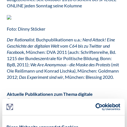
ONLINE jeden Sonntag seine Kolumne
Foto: Dinny Stöcker
Der Rationalist
. Buchpublikationen u.a.:
Nerd Attack! Eine
Geschichte der digitalen Welt vom C64 bis zu Twitter und
Faceboo
k, München: DVA 2011 (auch: Schriftenreihe, Bd.
1215 der Bundeszentrale für Politische Bildung, Bonn:
BpB, 2011);
We Are Anonymous - die Maske des Protests
(mit
Ole Reißmann und Konrad Lischka), München: Goldmann
2012;
Das Experiment sind wir
, München: Blessing 2020.
Aktuelle Publikationen zum Thema digitale
Öffentlichkeit:
Stöcker, C. (2020). How Facebook and Google Accidentally
Created a Perfect Ecosystem for Targeted Disinformation.
In C. Grimme, M. Preuss, F. W. Takes, & A. Waldherr (Hrsg.),