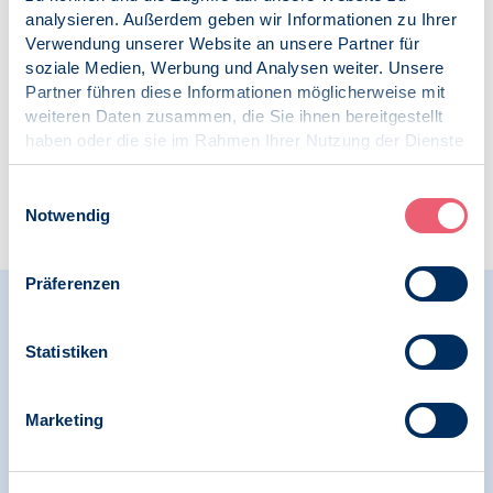
Schlagworte:
analysieren. Außerdem geben wir Informationen zu Ihrer
VPP
Verwendung unserer Website an unsere Partner für
Psychotherapie
soziale Medien, Werbung und Analysen weiter. Unsere
Partner führen diese Informationen möglicherweise mit
weiteren Daten zusammen, die Sie ihnen bereitgestellt
haben oder die sie im Rahmen Ihrer Nutzung der Dienste
gesammelt haben.
Impressum
|
Datenschutz
Einwilligungsauswahl
Zur Übersicht
Notwendig
Präferenzen
Relevante Nachrichten
Statistiken
29.09.2024
Marketing
SK VPP
Erste Regionalkonferenz des IQTiG zum QS-