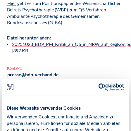
Hier
geht es zum Positionspapier des Wissenschaftlichen
Beirats Psychotherapie (WBP) zum QS-Verfahren
Ambulante Psychotherapie des Gemeinsamen
Bundesausschusses (G-BA).
Datei herunterladen:
20251028_BDP_PM_Kritik_an_QS_in_NRW_auf_RegKon.pd
[397 KB]
Kontakt:
presse@bdp-verband.de
Veröffentlicht am:
28.10.2025
Kategorien:
Diese Webseite verwendet Cookies
Pressemitteilung
Wir verwenden Cookies, um Inhalte und Anzeigen zu
VPP-Berufspolitik
personalisieren, Funktionen für soziale Medien anbieten
Vertragspsychotherapie
zu können und die Zugriffe auf unsere Website zu