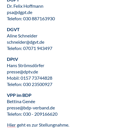
Dr. Felix Hoffmann
psa@dgpt.de
Telefon: 030 887163930
DGVT
Aline Schneider
schneider@dgvt.de
Telefon: 07071 943497
DPtV
Hans Strömsdörfer
presse@dptv.de
Mobil: 0157 73744828
Telefon: 030 23500927
VPP im BDP
Bettina Genée
presse@bdp-verband.de
Telefon: 030 - 209166620
Hier
geht es zur Stellungnahme.