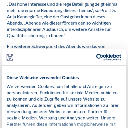
„Das hohe Interesse und die rege Beteiligung zeigt einmal
mehr die enorme Bedeutung dieses Themas“, so Prof. Dr.
Anja Kannegießer, eine der Gastgeberinnen dieses
Abends. „Abende wie dieser fördern den so wichtigen
interdisziplinären Austausch, um weitere Ansätze zur
Qualitätssicherung zu finden.“
Ein weiterer Schwerpunkt des Abends war das von
Bundesministerium für Justiz und Verbraucherschutz
geförderte Pilotprojekt "Peer-Review-Verfahren für
Gutachten in Kindschaftssachen". Im Rahmen dieses
Projektes wird getestet, ob und inwieweit sich das aus
dem Bereich wissenschaftlicher Publikationen bekannte
Diese Webseite verwendet Cookies
Peer-Review-Verfahren als System anonymer, kollegialer
Wir verwenden Cookies, um Inhalte und Anzeigen zu
Rückmeldung auf das Gutachterwesen übertragen lässt.
personalisieren, Funktionen für soziale Medien anbieten
zu können und die Zugriffe auf unsere Website zu
„Wir sind noch nicht am Ende des Weges unserer
analysieren. Außerdem geben wir Informationen zu Ihrer
Qualitätssicherung angekommen. Es gibt noch
Verwendung unserer Website an unsere Partner für
Herausforderungen, die es zu meistern gilt. Spezifische
soziale Medien, Werbung und Analysen weiter. Unsere
Informationen und Fortbildungen für alle
Partner führen diese Informationen möglicherweise mit
Verfahrensbeteiligte Beteiligte sind notwendig“, so