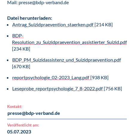
Mail: presse@bdp-verband.de
Datei herunterladen:
Antrag_Suizidpraevention_staerken.pdf
[214 KB]
BDP-
Resolution_zu_Suizidpraevention_assistierter_Suizid.pdf
[234 KB]
BDP_PM_Suizidassistenz_und_Suizidpraevention.pdf
[670 KB]
reportpsychologie_02-2023_Lang.pdf
[938 KB]
Leseprobe_reportpsychologie_7_8-2022.pdf
[756 KB]
Kontakt:
presse@bdp-verband.de
Veröffentlicht am:
05.07.2023