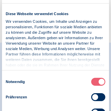
Diese Webseite verwendet Cookies
Wir verwenden Cookies, um Inhalte und Anzeigen zu
personalisieren, Funktionen für soziale Medien anbieten
Zur Übersicht
zu können und die Zugriffe auf unsere Website zu
analysieren. Außerdem geben wir Informationen zu Ihrer
Verwendung unserer Website an unsere Partner für
soziale Medien, Werbung und Analysen weiter. Unsere
Relevante Nachrichten
Partner führen diese Informationen möglicherweise mit
weiteren Daten zusammen, die Sie ihnen bereitgestellt
haben oder die sie im Rahmen Ihrer Nutzung der Dienste
gesammelt haben.
23.06.2026
Impressum
|
Datenschutz
Einwilligungsauswahl
News | Psychologie in Krisen | Menschenrechte
Notwendig
Anlässlich 75 Jahre Genfer
Flüchtlingskonvention zeichnet BDP
Präferenzen
Memorandum für einen starken
Flüchtlingsschutz