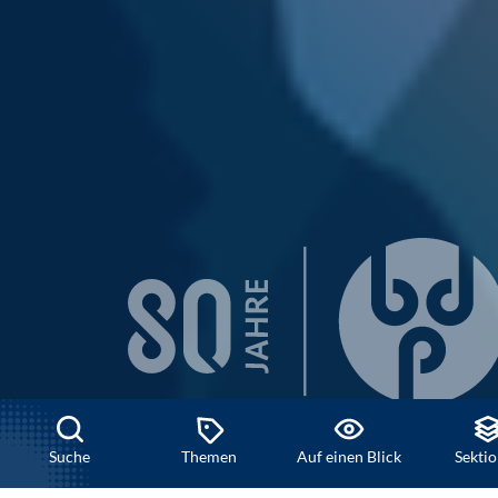
UG-Footer
Sektionen-Footer
Home
Suche
Themen
Auf einen Blick
Sekti