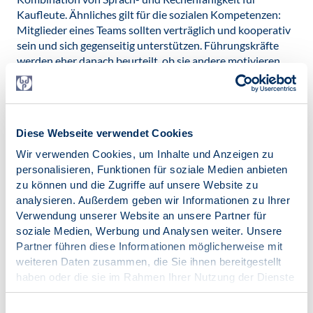
Kaufleute. Ähnliches gilt für die sozialen Kompetenzen:
Mitglieder eines Teams sollten verträglich und kooperativ
sein und sich gegenseitig unterstützen. Führungskräfte
werden eher danach beurteilt, ob sie andere motivieren,
koordinieren und überzeugen können.
Messbar ist zum Glück jedes menschliche Merkmal. Nicht
jedes gleich gut und einfach, und grundsätzlich dann
besser, wenn man mehrere unterschiedliche Verfahren
Diese Webseite verwendet Cookies
kombiniert. Mit unserem Hohenheimer Konzept der
Wir verwenden Cookies, um Inhalte und Anzeigen zu
trimodalen Eignungsdiagnostik konnten wir gut belegen,
personalisieren, Funktionen für soziale Medien anbieten
dass die verlässlichsten Diagnosen dann gelingen, wenn
zu können und die Zugriffe auf unsere Website zu
man drei Modalitäten kombiniert: den Eigenschaftsansatz,
analysieren. Außerdem geben wir Informationen zu Ihrer
den biografischen Ansatz und den Simulationsansatz.
Verwendung unserer Website an unsere Partner für
Konkret heißt das beispielsweise, wenn man Tests,
soziale Medien, Werbung und Analysen weiter. Unsere
biografische Interviewfragen und Arbeitsproben
Partner führen diese Informationen möglicherweise mit
kombiniert, kann man mit wesentlich besseren
weiteren Daten zusammen, die Sie ihnen bereitgestellt
Ergebnissen rechnen als bei Anwendung einer dieser
haben oder die sie im Rahmen Ihrer Nutzung der Dienste
Methoden allein. Kombiniert man dagegen gleichartige
gesammelt haben.
Verfahren, bringt das wenig Zusatznutzen.
Impressum
|
Datenschutz
Einwilligungsauswahl