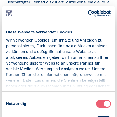
Beschäftigter. Lebhaft diskutiert wurde vor allem die Rolle
von Führungskräften in dieser neuen Arbeitswelt.
Abschließend gaben stellvertretend für den
psychologischen Nachwuchs Katharina Koslowski und
Sina Weickgenannt vom BDP-S einen sehr persönlichen
Diese Webseite verwendet Cookies
Einblick in den veränderten Studienalltag: Während es
Wir verwenden Cookies, um Inhalte und Anzeigen zu
früher darum ging, das Leben um das Studium zu
personalisieren, Funktionen für soziale Medien anbieten
organisieren, passt sich der Studienalltag nun
zu können und die Zugriffe auf unsere Website zu
persönlichen Bedingungen an. Positiv werden z.B. Online
analysieren. Außerdem geben wir Informationen zu Ihrer
Vorlesungen empfunden, die jederzeit und so häufig wie
Verwendung unserer Website an unsere Partner für
gewünscht abgerufen werden können. Bedauern äußerten
soziale Medien, Werbung und Analysen weiter. Unsere
die Studierenden im Wegfall der persönlichen
Partner führen diese Informationen möglicherweise mit
Begegnungen, ob in der Vorlesung, der Unimensa oder
weiteren Daten zusammen, die Sie ihnen bereitgestellt
abends beim gemütlichen Beisammensein. Dies betrifft
haben oder die sie im Rahmen Ihrer Nutzung der Dienste
insbesondere Erstsemesterstudierende. Höhere Semester
gesammelt haben.
trifft vor allem der Wegfall von Nebenjobs oder
Praktikumsmöglichkeiten.
Impressum
|
Datenschutz
Einwilligungsauswahl
Notwendig
Die Teilnehmenden nutzten parallel den Chat für
lebhaften Austausch und Diskussion. Abschließend erhielt