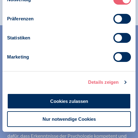
Präferenzen
Statistiken
Marketing
Wir unterstützen alle Psychologinnen und Psychologen in
ihrer Berufsausübung und bei der Festigung ihrer
Details zeigen
professionellen Identität. Dies erreichen wir unter
anderem durch Orientierung beim Aufbau der beruflichen
Cookies zulassen
Existenz sowie durch die kontinuierliche Bereitstellung
aktueller Informationen aus Wissenschaft und Praxis für
den Berufsalltag.
Nur notwendige Cookies
Wir erschließen und sichern Berufsfelder und sorgen
dafür, dass Erkenntnisse der Psychologie kompetent und