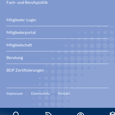
Fach- und Berufspolitik
Mitglieder-Login
Mitgliederportal
Mitgliedschaft
Beratung
BDP Zertifizierungen
Impressum
Datenschutz
Kontakt