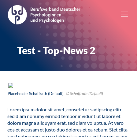
Test - Top-News 2
Placeholder Schaffrath (Default)
© Schaffrath (Default)
Lorem ipsum dolor sit amet, consetetur sadipscing elitr,
sed diam nonumy eirmod tempor invidunt ut labore et
dolore magna aliquyam erat, sed diam voluptua. At vero
eos et accusam et justo duo dolores et ea rebum. Stet clita
kasd gubergren, no sea takimata sanctus est Lorem ipsum