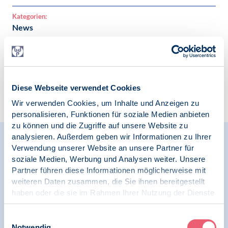
Kategorien:
News
Diese Webseite verwendet Cookies
Zur Übersicht
Wir verwenden Cookies, um Inhalte und Anzeigen zu
personalisieren, Funktionen für soziale Medien anbieten
zu können und die Zugriffe auf unsere Website zu
analysieren. Außerdem geben wir Informationen zu Ihrer
Relevante Nachrichten
Verwendung unserer Website an unsere Partner für
soziale Medien, Werbung und Analysen weiter. Unsere
Partner führen diese Informationen möglicherweise mit
weiteren Daten zusammen, die Sie ihnen bereitgestellt
02.06.2020
haben oder die sie im Rahmen Ihrer Nutzung der Dienste
News
gesammelt haben.
Impressum
|
Datenschutz
Einwilligungsauswahl
Test - Mit related News, Links + Files
Notwendig