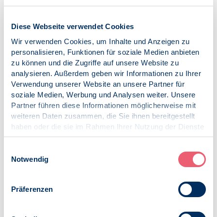
weiterer Maßnahmen“ zu fassen ist: Präventionen durch
betriebspsychologische Angebote,
Diese Webseite verwendet Cookies
Aufklärungskampagnen mittels Online-Plattformen und
Werbespots, Schutz vor Fake News, Ausbau pädagogisch-
Wir verwenden Cookies, um Inhalte und Anzeigen zu
schulischer Hilfen, Ausbau digitaler Angebote, Ausbau
personalisieren, Funktionen für soziale Medien anbieten
ambulanter psychotherapeutischer
zu können und die Zugriffe auf unsere Website zu
Behandlungsmöglichkeiten und vor allem aufsuchender
analysieren. Außerdem geben wir Informationen zu Ihrer
Angebote (d. h. aktive Kontaktaufnahme für Jugendliche,
Verwendung unserer Website an unsere Partner für
Seniorinnen und Senioren).
soziale Medien, Werbung und Analysen weiter. Unsere
Partner führen diese Informationen möglicherweise mit
In der politischen Kommunikation sollte dabei stets auf
weiteren Daten zusammen, die Sie ihnen bereitgestellt
eine Sprache der Empathie und des Ernstnehmens im
haben oder die sie im Rahmen Ihrer Nutzung der Dienste
Umgang mit den Belastungen durch die Corona-Pandemie
gesammelt haben.
geachtet werden. Alle relevante Ministerien (Kultus,
Impressum
|
Datenschutz
Einwilligungsauswahl
Gesundheit, Soziales und Inneres) sollten dabei
Notwendig
übergreifend kooperieren. Es wurde eine weitere
Zusammenarbeit vereinbart.
Präferenzen
Ansprechpartner:
pollmann@bdp-bayern.de
Veröffentlicht am: