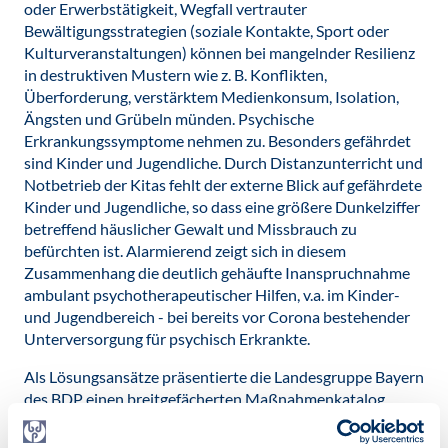
oder Erwerbstätigkeit, Wegfall vertrauter
Bewältigungsstrategien (soziale Kontakte, Sport oder
Kulturveranstaltungen) können bei mangelnder Resilienz
in destruktiven Mustern wie z. B. Konflikten,
Überforderung, verstärktem Medienkonsum, Isolation,
Ängsten und Grübeln münden. Psychische
Erkrankungssymptome nehmen zu. Besonders gefährdet
sind Kinder und Jugendliche. Durch Distanzunterricht und
Notbetrieb der Kitas fehlt der externe Blick auf gefährdete
Kinder und Jugendliche, so dass eine größere Dunkelziffer
betreffend häuslicher Gewalt und Missbrauch zu
befürchten ist. Alarmierend zeigt sich in diesem
Zusammenhang die deutlich gehäufte Inanspruchnahme
ambulant psychotherapeutischer Hilfen, v.a. im Kinder-
und Jugendbereich - bei bereits vor Corona bestehender
Unterversorgung für psychisch Erkrankte.
Als Lösungsansätze präsentierte die Landesgruppe Bayern
des BDP einen breitgefächerten Maßnahmenkatalog,
welcher unter der Devise: „Aufrechterhaltung und Ausbau
vorhandener Strukturen sowie Umsetzung gezielter