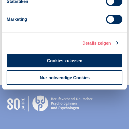
22.02.2021
Statistiken
Kategorien:
Psychologie und Gesundheit
Marketing
COVID-19
Details zeigen
Cookies zulassen
Zur Übersicht
Nur notwendige Cookies