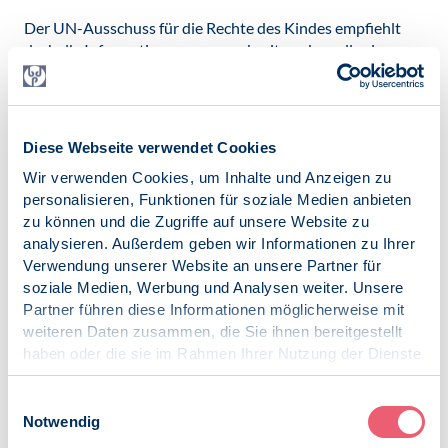
Der UN-Ausschuss für die Rechte des Kindes empfiehlt
deshalb, Informationen so zu verbreiten, dass alle sie
verstehen. „Gerade in schwierigen Zeit müssen Kinder und
Jugendliche mitbestimmen können. Dafür brauchen sie
Zugang zu Informationen – einfach und verständlich“, sagt
Luise Pfütze, Sprecherin des Netzwerks Kinderrechte.
Diese Webseite verwendet Cookies
Veröffentlicht am:
Wir verwenden Cookies, um Inhalte und Anzeigen zu
23.11.2020
personalisieren, Funktionen für soziale Medien anbieten
zu können und die Zugriffe auf unsere Website zu
Kategorien:
analysieren. Außerdem geben wir Informationen zu Ihrer
News
Verwendung unserer Website an unsere Partner für
Menschenrechte
soziale Medien, Werbung und Analysen weiter. Unsere
Partner führen diese Informationen möglicherweise mit
weiteren Daten zusammen, die Sie ihnen bereitgestellt
haben oder die sie im Rahmen Ihrer Nutzung der Dienste
gesammelt haben.
Impressum
|
Datenschutz
Zur Übersicht
Einwilligungsauswahl
Notwendig