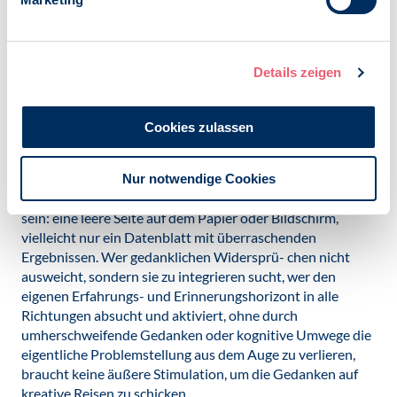
oder eben durch grüne Signalfarbe aktiviert wird.
Gedanklichen Widersprüchen nicht ausweichen
Es ist nicht der vermüllte Arbeitsplatz als solcher, der
Details zeigen
kreative Gedankengänge fördert (und systematisches
Arbeiten behindert); entscheidend ist die Vielfalt der
Informationen, Sinneseindrücke und Erinnerungen, die
Cookies zulassen
viele Gehirnareale stimuliert, miteinander vernetzt und so
neuartige gedankliche Konstellationen ermöglicht. Zudem
gibt es auch Wissenschafts- oder Kunstschaffende, die
Nur notwendige Cookies
einen ablenkungsfreien Raum brauchen, um kreativ zu
sein: eine leere Seite auf dem Papier oder Bildschirm,
vielleicht nur ein Datenblatt mit überraschenden
Ergebnissen. Wer gedanklichen Widersprü- chen nicht
ausweicht, sondern sie zu integrieren sucht, wer den
eigenen Erfahrungs- und Erinnerungshorizont in alle
Richtungen absucht und aktiviert, ohne durch
umherschweifende Gedanken oder kognitive Umwege die
eigentliche Problemstellung aus dem Auge zu verlieren,
braucht keine äußere Stimulation, um die Gedanken auf
kreative Reisen zu schicken.