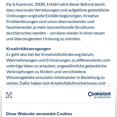
Ely & Kaminski, 2008). Erklärt wird dieser Befund damit,
dass neuronale Vernetzungen und aufgelöste gedankliche
Ordnungen originelle Einfälle begünstigen. Kreative
Problemlösungen sind umso überraschender und
faszinierender, je mehr konventionelle Strukturen
durchbrochen werden – um dann wieder in einer neuen
und überzeugenden Ordnung zu münden.
Kreativitätsanregungen
Es geht also bei der Kreativitätsförderung darum,
Wahrnehmungen und Erinnerungen zu differenzieren, sich
unfertige Ideen zu erlauben, ungewöhnliche gedankliche
Verknüpfungen zu fördern und verschiedene
Wissensgebiete assoziativ miteinander in Beziehung zu
setzen. Dafür haben sich Kreativitätsforscherinnen und -
forscher, -trainerinnen und -trainer nicht nur das Konzept
des chaotischen Schreibtischs, sondern viele weitere
Anregungen und Tipps einfallen lassen: freie
Assoziationen zulassen, Zufallseffekte provozieren,
verschiedene Sinnesmodalitäten verknüpfen, Analogien,
Diese Webseite verwendet Cookies