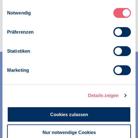
Impressum
|
Datenschutz
Einwilligungsauswahl
Notwendig
Zur Übersicht
Präferenzen
Statistiken
Marketing
Details zeigen
Wir unterstützen alle Psychologinnen und Psychologen in
ihrer Berufsausübung und bei der Festigung ihrer
Cookies zulassen
professionellen Identität. Dies erreichen wir unter
anderem durch Orientierung beim Aufbau der beruflichen
Existenz sowie durch die kontinuierliche Bereitstellung
Nur notwendige Cookies
aktueller Informationen aus Wissenschaft und Praxis für