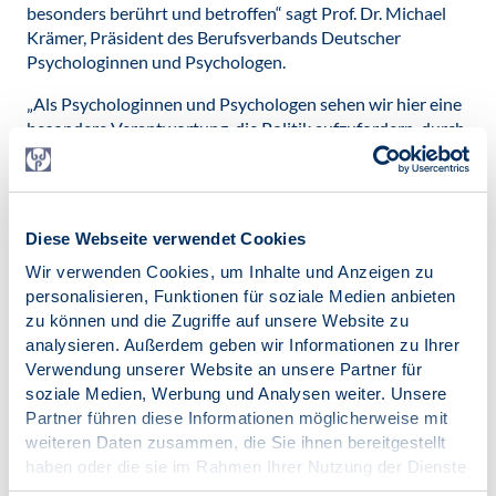
besonders berührt und betroffen“ sagt Prof. Dr. Michael
Krämer, Präsident des Berufsverbands Deutscher
Psychologinnen und Psychologen.
„Als Psychologinnen und Psychologen sehen wir hier eine
besondere Verantwortung, die Politik aufzufordern, durch
die Verankerung des Kriteriums ökologische
Nachhaltigkeit in den Entscheidungsprozessen den
Menschen eine sichere Orientierung für die Zukunft zu
ermöglichen. Die Einführung eines Anspruchs von Kindern
Diese Webseite verwendet Cookies
und Jugendlichen auf eine ökologisch-nachhaltige Zukunft
Wir verwenden Cookies, um Inhalte und Anzeigen zu
wäre ein angemessenes politisches Korrektiv zur
personalisieren, Funktionen für soziale Medien anbieten
Vermeidung des Lebens auf Kosten zukünftiger
zu können und die Zugriffe auf unsere Website zu
Generationen und würde zudem psychische Belastungen
analysieren. Außerdem geben wir Informationen zu Ihrer
und gesundheitliche Folgen von besonders betroffenen
Verwendung unserer Website an unsere Partner für
Gruppen vermeiden und reduzieren“, so Prof. Dr. Michael
soziale Medien, Werbung und Analysen weiter. Unsere
Krämer.
Partner führen diese Informationen möglicherweise mit
Veröffentlicht am:
weiteren Daten zusammen, die Sie ihnen bereitgestellt
20.09.2019
haben oder die sie im Rahmen Ihrer Nutzung der Dienste
gesammelt haben.