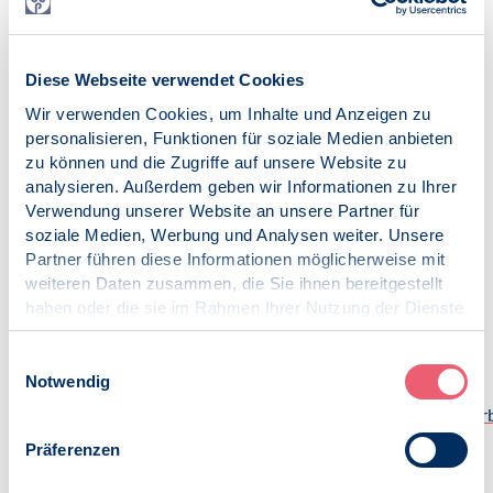
und Psychotherapeu-ten in Weiterbildung erbringen zu
lassen. Bei der Vergütung der Behandlungsleis-tungen von
Weiterbildungsambulanzen sind alle Kosten zu
Diese Webseite verwendet Cookies
berücksichtigen. Neben den Personal- und Sachkosten zur
Wir verwenden Cookies, um Inhalte und Anzeigen zu
Erbringung der Behandlungsleistungen durch die
personalisieren, Funktionen für soziale Medien anbieten
Weiterbildungs-Teilnehmerinnen und -Teilnehmer
zu können und die Zugriffe auf unsere Website zu
gehören dazu auch die Kosten für
analysieren. Außerdem geben wir Informationen zu Ihrer
Weiterbildungsleistungen wie Theorie, Supervision und
Verwendung unserer Website an unsere Partner für
Selbsterfahrung. Für die stationäre Weiterbildung sollen
soziale Medien, Werbung und Analysen weiter. Unsere
Kliniken bestehende Stellen in Weiterbildungsstellen
Partner führen diese Informationen möglicherweise mit
umwandeln und zusätzlich weitere Stellen für
weiteren Daten zusammen, die Sie ihnen bereitgestellt
Psychotherapeutinnen und Psychotherapeuten finanziert
haben oder die sie im Rahmen Ihrer Nutzung der Dienste
bekommen, wenn diese für die Weiterbildung benötigt
gesammelt haben.
werden.“
Impressum
|
Datenschutz
Einwilligungsauswahl
Notwendig
Datei herunterladen:
230628_Interview_Benecke_Petition_Finanzierung_Weiterb
[143 KB]
Präferenzen