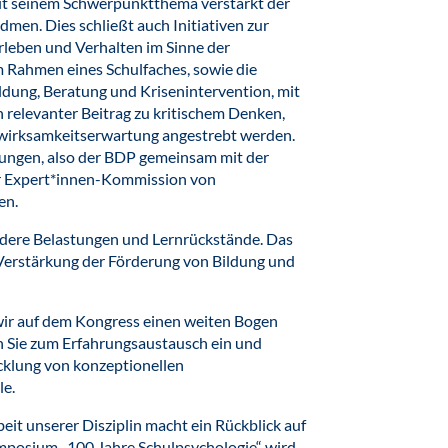
it seinem Schwerpunktthema verstärkt der
men. Dies schließt auch Initiativen zur
leben und Verhalten im Sinne der
Rahmen eines Schulfaches, sowie die
dung, Beratung und Krisenintervention, mit
n relevanter Beitrag zu kritischem Denken,
stwirksamkeitserwartung angestrebt werden.
ungen, also der BDP gemeinsam mit der
er Expert*innen-Kommission von
en.
ere Belastungen und Lernrückstände. Das
 Verstärkung der Förderung von Bildung und
ir auf dem Kongress einen weiten Bogen
n Sie zum Erfahrungsaustausch ein und
cklung von konzeptionellen
le.
beit unserer Disziplin macht ein Rückblick auf
ymposium „100 Jahre Schulpsychologie“ wird