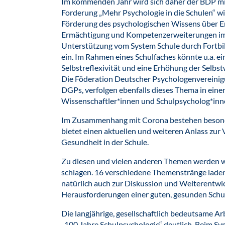
Im kommenden Jahr wird sich daher der BDP m
Forderung „Mehr Psychologie in die Schulen“ wid
Förderung des psychologischen Wissens über Er
Ermächtigung und Kompetenzerweiterungen im 
Unterstützung vom System Schule durch Fortbil
ein. Im Rahmen eines Schulfaches könnte u.a. ei
Selbstreflexivität und eine Erhöhung der Selb
Die Föderation Deutscher Psychologenvereinig
DGPs, verfolgen ebenfalls dieses Thema in ein
Wissenschaftler*innen und Schulpsycholog*inn
Im Zusammenhang mit Corona bestehen besond
bietet einen aktuellen und weiteren Anlass zur
Gesundheit in der Schule.
Zu diesen und vielen anderen Themen werden w
schlagen. 16 verschiedene Themenstränge lade
natürlich auch zur Diskussion und Weiterentwi
Herausforderungen einer guten, gesunden Schu
Die langjährige, gesellschaftlich bedeutsame Ar
„100 Jahre Schulpsychologie“ deutlich. Beim S