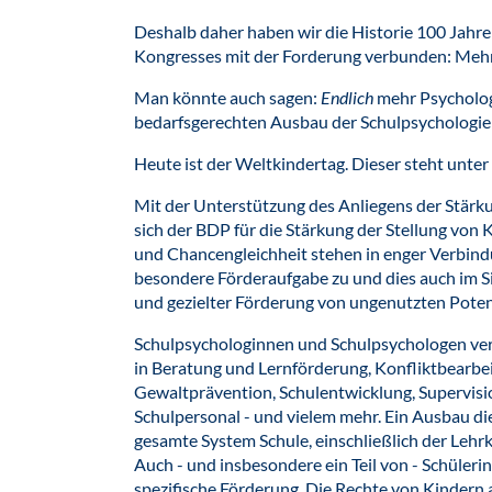
Deshalb daher haben wir die Historie 100 Jahre
Kongresses mit der Forderung verbunden: Mehr 
Man könnte auch sagen:
Endlich
mehr Psychologi
bedarfsgerechten Ausbau der Schulpsychologie i
Heute ist der Weltkindertag. Dieser steht unter
Mit der Unterstützung des Anliegens der Stärk
sich der BDP für die Stärkung der Stellung von
und Chancengleichheit stehen in enger Verbin
besondere Förderaufgabe zu und dies auch im S
und gezielter Förderung von ungenutzten Poten
Schulpsychologinnen und Schulpsychologen ver
in Beratung und Lernförderung, Konfliktbearbe
Gewaltprävention, Schulentwicklung, Supervis
Schulpersonal - und vielem mehr. Ein Ausbau die
gesamte System Schule, einschließlich der Lehrkr
Auch - und insbesondere ein Teil von - Schüler
spezifische Förderung. Die Rechte von Kindern