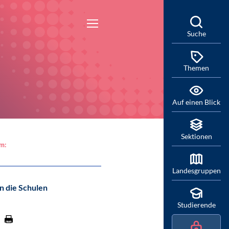
Suche
Themen
Auf einen Blick
Sektionen
am:
Landesgruppen
n die Schulen
Studierende