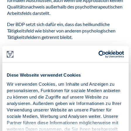
formalen Abschlüssen, auch wenn die Approbation keinen
Qualitätsnachweis außerhalb des psychotherapeutischen
Arbeitsfelds darstellt.
Der BDP setzt sich dafür ein, dass das heilkundliche
Tätigkeitsfeld wie bisher von anderen psychologischen
Tätigkeitsfeldern getrennt bleibt.
7. Wie sollte die psychotherapeutische Ausbildung aus
Sicht des BDP zukünftig aufgebaut sein?
Ein polyvalentes Bachelorstudium in Psychologie auf
universitärem Niveau bildet die Basis. Die Bachelorphase
Diese Webseite verwendet Cookies
(6 Semester) dient damit weiterhin zur Orientierung und
Wir verwenden Cookies, um Inhalte und Anzeigen zu
ermöglicht eine Einmündung in die unterschiedlichen
personalisieren, Funktionen für soziale Medien anbieten
Arbeitsbereiche. Die anschließende Spezialisierung im
zu können und die Zugriffe auf unsere Website zu
Masterstudium in Klinischer Psychologie und
analysieren. Außerdem geben wir Informationen zu Ihrer
Psychotherapie (4 Semester) auf universitärem Niveau
Verwendung unserer Website an unsere Partner für
ermöglicht eine Ausrichtung auf das Arbeitsfeld
soziale Medien, Werbung und Analysen weiter. Unsere
Psychotherapie. Durch den wissenschaftlichen Abschluss
Partner führen diese Informationen möglicherweise mit
ist ein Übergang in den Beruf im klinisch-psychologischen
weiteren Daten zusammen, die Sie ihnen bereitgestellt
Arbeitsfeld möglich.