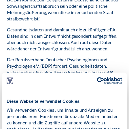
Schwangerschaftsabbruch sein oder eine politische
Meinungsäußerung, wenn diese im ersuchenden Staat
strafbewehrt ist.“
Gesundheitsdaten und damit auch die zukünftigen ePA-
Daten sind in dem Entwurf nicht gesondert aufgegriffen,
aber auch nicht ausgeschlossen. Auch auf diese Daten
wäre daher der Entwurf grundsätzlich anzuwenden.
Der Berufsverband Deutscher Psychologinnen und
Psychologen e.V. (BDP) fordert, Gesundheitsdaten,
insbesondere die zukünftigen cloudgespeicherten ePA-
Daten gesetzlich Versicherter besonders zu schützen. e-
PA Daten dürfen auf keinen Fall im Rahmen einer allg.
Herausgaberegelung inkludiert werden.
Diese Webseite verwendet Cookies
Der BDP und weitere Organisationen unterstützen
daher eine Petition gegen den
Wir verwenden Cookies, um Inhalte und Anzeigen zu
Entwurf:
https://chng.it/ThbKFqRP
personalisieren, Funktionen für soziale Medien anbieten
zu können und die Zugriffe auf unsere Website zu
Quellen: