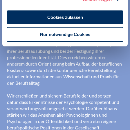
Cookies zulassen
Nur notwendige Cookies
Wir unterstützen alle Psychologinnen und Psychologen in
ihrer Berufsausübung und bei der Festigung ihrer
professionellen Identität. Dies erreichen wir unter
anderem durch Orientierung beim Aufbau der beruflichen
Existenz sowie durch die kontinuierliche Bereitstellung
aktueller Informationen aus Wissenschaft und Praxis für
den Berufsalltag.
Wir erschließen und sichern Berufsfelder und sorgen
dafür, dass Erkenntnisse der Psychologie kompetent und
verantwortungsvoll umgesetzt werden. Darüber hinaus
stärken wir das Ansehen aller Psychologinnen und
Psychologen in der Öffentlichkeit und vertreten eigene
berufspolitische Positionen in der Gesellschaft.