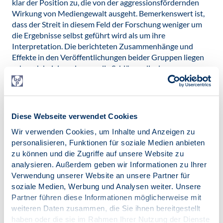
klar der Position zu, die von der aggressionsfördernden
Wirkung von Mediengewalt ausgeht. Bemerkenswert ist,
dass der Streit in diesem Feld der Forschung weniger um
die Ergebnisse selbst geführt wird als um ihre
Interpretation. Die berichteten Zusammenhänge und
Effekte in den Veröffentlichungen beider Gruppen liegen
sehr nah beieinander, nur die Schlüsse, die daraus gezogen
werden, sind andere.
Es wird nicht selten unterstellt, dass diejenigen, die eine
aggressionsfördernde Wirkung von Mediengewalt
Diese Webseite verwendet Cookies
annehmen, jeden Spieler von gewalthaltigen Videospielen
als „Amokläufer im Wartestand“ betrachten würden. Das
Wir verwenden Cookies, um Inhalte und Anzeigen zu
ist eine völlig verzerrte Darstellung. Es geht in der
personalisieren, Funktionen für soziale Medien anbieten
Forschung um den spezifischen Beitrag, den gewalthaltige
zu können und die Zugriffe auf unsere Website zu
Videospiele zur Erklärung von individuellen
analysieren. Außerdem geben wir Informationen zu Ihrer
Unterschieden im aggressiven Verhalten leisten können.
Verwendung unserer Website an unsere Partner für
Dieser Beitrag ist eher klein, wir sprechen hier von
soziale Medien, Werbung und Analysen weiter. Unsere
Effektstärken zwischen .20 und .30. Aber die Beiträge
Partner führen diese Informationen möglicherweise mit
anderer Risikofaktoren wie elterlicher Gewalt oder Gewalt
weiteren Daten zusammen, die Sie ihnen bereitgestellt
in der Wohnumgebung sind auch nicht größer. Aggression
haben oder die sie im Rahmen Ihrer Nutzung der Dienste