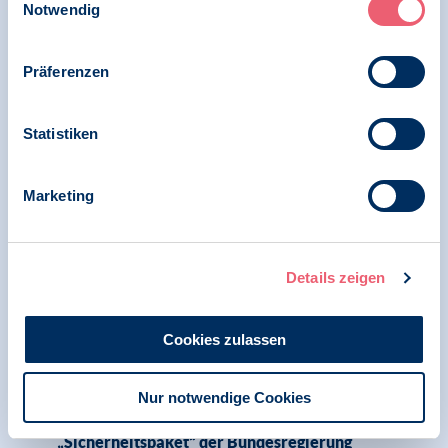
in Hand zur Teilnahme an Kundgebung in
Notwendig
Berlin vor der Bundestagswahl 2025
Präferenzen
28.11.2024
Statistiken
News | Psychologie und Gesundheit
BDP zeichnet Verbändebrief zum
Marketing
„Gesetzentwurf zur Neuregelung des
Schwangerschaftsabbruchs“
Details zeigen
10.10.2024
Cookies zulassen
News | Menschenrechte
Nur notwendige Cookies
Netzwerk Kinderrechte nimmt in Offenem
Brief zum vorliegenden Gesetzesentwurf zum
„Sicherheitspaket“ der Bundesregierung