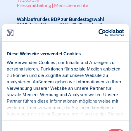
17.02.2025
Pressemitteilung | Menschenrechte
Wahlaufruf des BDP zur Bundestagswahl
2025: Jede Stimme zählt - für Demokratie,
Freiheit und Menschenrechte
Diese Webseite verwendet Cookies
12.02.2025
Wir verwenden Cookies, um Inhalte und Anzeigen zu
News | Menschenrechte
personalisieren, Funktionen für soziale Medien anbieten
zu können und die Zugriffe auf unsere Website zu
Raum für Demokratie
analysieren. Außerdem geben wir Informationen zu Ihrer
Verwendung unserer Website an unsere Partner für
soziale Medien, Werbung und Analysen weiter. Unsere
Partner führen diese Informationen möglicherweise mit
weiteren Daten zusammen, die Sie ihnen bereitgestellt
11.02.2025
News | Psychologie in Krisen | Menschenrechte
haben oder die sie im Rahmen Ihrer Nutzung der Dienste
gesammelt haben.
Impressum
|
Datenschutz
BDP unterstützt Aufruf des Netzwerks Hand
Einwilligungsauswahl